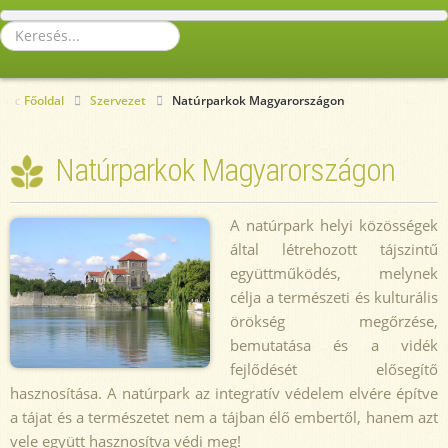
Keresés...
Főoldal
Szervezet
Natúrparkok Magyarországon
Natúrparkok Magyarországon
A natúrpark helyi közösségek
által létrehozott tájszintű
együttműködés, melynek
célja a természeti és kulturális
örökség megőrzése,
bemutatása és a vidék
fejlődését elősegítő
hasznosítása. A natúrpark az integratív védelem elvére építve
a tájat és a természetet nem a tájban élő embertől, hanem azt
vele együtt hasznosítva védi meg!