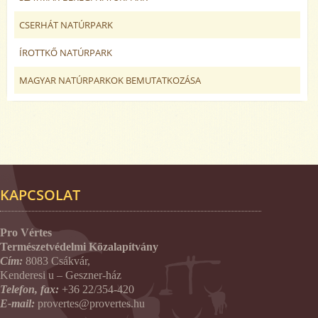
CSERHÁT NATÚRPARK
ÍROTTKŐ NATÚRPARK
MAGYAR NATÚRPARKOK BEMUTATKOZÁSA
KAPCSOLAT
Pro Vértes
Természetvédelmi Közalapítvány
Cím:
8083 Csákvár,
Kenderesi u – Geszner-ház
Telefon, fax:
+36 22/354-420
E-mail:
provertes@provertes.hu