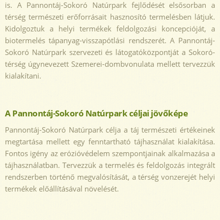
is. A Pannontáj-Sokoró Natúrpark fejlődését elsősorban a
térség természeti erőforrásait hasznosító termelésben látjuk.
Kidolgoztuk a helyi termékek feldolgozási koncepcióját, a
biotermelés tápanyag-visszapótlási rendszerét. A Pannontáj-
Sokoró Natúrpark szervezeti és látogatóközpontját a Sokoró-
térség úgynevezett Szemerei-dombvonulata mellett tervezzük
kialakítani.
A Pannontáj-Sokoró Natúrpark céljai jövőképe
Pannontáj-Sokoró Natúrpark célja a táj természeti értékeinek
megtartása mellett egy fenntartható tájhasználat kialakítása.
Fontos igény az erózióvédelem szempontjainak alkalmazása a
tájhasználatban. Tervezzük a termelés és feldolgozás integrált
rendszerben történő megvalósítását, a térség vonzerejét helyi
termékek előállításával növelését.