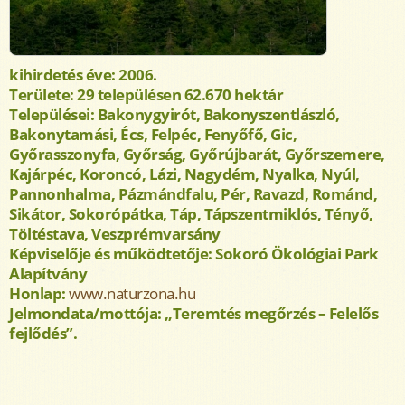
kihirdetés éve: 2006.
Területe: 29 településen 62.670 hektár
Települései: Bakonygyirót, Bakonyszentlászló,
Bakonytamási, Écs, Felpéc, Fenyőfő, Gic,
Győrasszonyfa, Győrság, Győrújbarát, Győrszemere,
Kajárpéc, Koroncó, Lázi, Nagydém, Nyalka, Nyúl,
Pannonhalma, Pázmándfalu, Pér, Ravazd, Románd,
Sikátor, Sokorópátka, Táp, Tápszentmiklós, Tényő,
Töltéstava, Veszprémvarsány
Képviselője és működtetője: Sokoró Ökológiai Park
Alapítvány
Honlap:
www.naturzona.hu
Jelmondata/mottója: „Teremtés megőrzés – Felelős
fejlődés”.