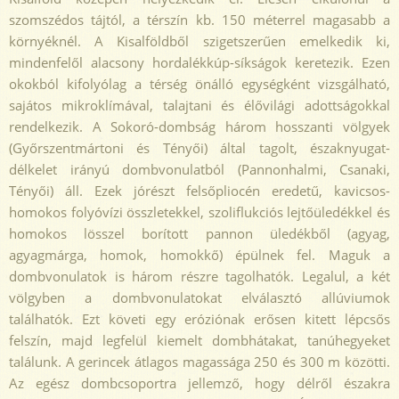
szomszédos tájtól, a térszín kb. 150 méterrel magasabb a
környéknél. A Kisalföldből szigetszerűen emelkedik ki,
mindenfelől alacsony hordalékkúp-síkságok keretezik. Ezen
okokból kifolyólag a térség önálló egységként vizsgálható,
sajátos mikroklímával, talajtani és élővilági adottságokkal
rendelkezik. A Sokoró-dombság három hosszanti völgyek
(Győrszentmártoni és Tényői) által tagolt, északnyugat-
délkelet irányú dombvonulatból (Pannonhalmi, Csanaki,
Tényői) áll. Ezek jórészt felsőpliocén eredetű, kavicsos-
homokos folyóvízi összletekkel, szoliflukciós lejtőüledékkel és
homokos lösszel borított pannon üledékből (agyag,
agyagmárga, homok, homokkő) épülnek fel. Maguk a
dombvonulatok is három részre tagolhatók. Legalul, a két
völgyben a dombvonulatokat elválasztó allúviumok
találhatók. Ezt követi egy eróziónak erősen kitett lépcsős
felszín, majd legfelül kiemelt dombhátakat, tanúhegyeket
találunk. A gerincek átlagos magassága 250 és 300 m közötti.
Az egész dombcsoportra jellemző, hogy délről északra