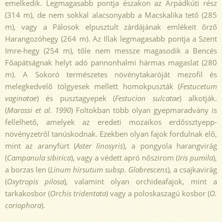
emelkedik. Legmagasabb pontja északon az Árpádkúti rész
(314 m), de nem sokkal alacsonyabb a Macskalika tető (285
m), vagy a Pálosok elpusztult zárdájának emlékeit őrző
Harangozóhegy (264 m). Az Illak legmagasabb pontja a Szent
Imre-hegy (254 m), tőle nem messze magasodik a Bencés
Főapátságnak helyt adó pannonhalmi hármas magaslat (280
m). A Sokoró természetes növénytakaróját mezofil és
melegkedvelő tölgyesek mellett homokpuszták (
Festucetum
vaginatae
) és pusztagyepek (
Festucion sulcatae
) alkotják.
(
Marossi et al. 1990
) Foltokban több olyan gyepmaradvány is
fellelhető, amelyek az eredeti mozaikos erdőssztyepp-
növényzetről tanúskodnak. Ezekben olyan fajok fordulnak elő,
mint az aranyfürt (
Aster linosyris
), a pongyola harangvirág
(
Campanula sibirica
), vagy a védett apró nőszirom (
Iris pumila
),
a borzas len (
Linum hirsutum subsp. Glabrescens
), a csajkavirág
(
Oxytropis pilosa
), valamint olyan orchideafajok, mint a
tarkakosbor (
Orchis tridentata
) vagy a poloskaszagú kosbor (
O.
coriophora
).