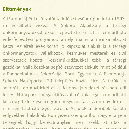
Előzmények
A Pannontáj-Sokoró Natúrpark létesítésének gondolata 1993-
ra vezethető vissza. A Sokoró Alapítvány a térségi
önkormányzatokkal ekkor fejlesztette ki azt a fenntartható
vidékfejlesztési programot, amely ma is a munka alapját
képzi. Az eltelt évek során jó kapcsolat alakult ki a térségi
önkormányzatok, vállalkozók, kézműves mesterek és civil
szervezetek között. Közreműködésükkel több, a térségi
gazdákat, vállalkozókat segítő szervezet alakult, mint például
a Pannonhalma – Sokoróaljai Borút Egyesület. A Pannontáj–
Sokoró Natúrparkot 29 település hozta létre. A terület a
sokorói - dombvidéket és a Bakonyalja vidéket részben fedi
le. A Natúrpark megalakításával célunk egy fenntartható
kistérség-fejlesztési program megvalósítása. A dombvidék é –
i részén található Győr városa. Az utak a dombok közötti
völgyekben haladnak. Környezeti szempontból nagy előnye a
térségnek hogy keresztirányban nem szelik át utak a