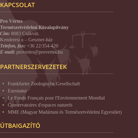
KAPCSOLAT
Pro Vértes
Természetvédelmi Közalapítvány
Cím:
8083 Csákvár,
Kenderesi u – Geszner-ház
Telefon, fax:
+36 22/354-420
E-mail:
provertes@provertes.hu
PARTNERSZERVEZETEK
Frankfurter Zoologische Gesellschaft
Euronatur
Le Fonds Français pour l'Environnement Mondial
Conservatoires d'espaces naturels
MME (Magyar Madártani és Természetvédelmi Egyesület)
ÚTBAIGAZÍTÓ