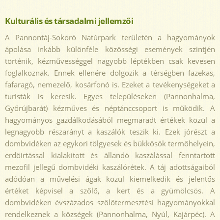
Kulturális és társadalmi jellemzői
A Pannontáj-Sokoró Natúrpark területén a hagyományok
ápolása inkább különféle közösségi események szintjén
történik, kézművességgel nagyobb léptékben csak kevesen
foglalkoznak. Ennek ellenére dolgozik a térségben fazekas,
fafaragó, nemezelő, kosárfonó is. Ezeket a tevékenységeket a
turisták is keresik. Egyes településeken (Pannonhalma,
Győrújbarát) kézműves és néptánccsoport is működik. A
hagyományos gazdálkodásából megmaradt értékek közül a
legnagyobb részarányt a kaszálók teszik ki. Ezek jórészt a
dombvidéken az egykori tölgyesek és bükkösök termőhelyein,
erdőirtással kialakított és állandó kaszálással fenntartott
mezofil jellegű dombvidéki kaszálórétek. A táj adottságaiból
adódóan a művelési ágak közül kiemelkedik és jelentős
értéket képvisel a szőlő, a kert és a gyümölcsös. A
dombvidéken évszázados szőlőtermesztési hagyományokkal
rendelkeznek a községek (Pannonhalma, Nyúl, Kajárpéc). A