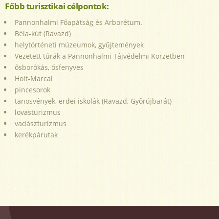
Főbb turisztikai célpontok:
Pannonhalmi Főapátság és Arborétum.
Béla-kút (Ravazd)
helytörténeti múzeumok, gyűjtemények
Vezetett túrák a Pannonhalmi Tájvédelmi Körzetben
ősborókás, ősfenyves
Holt-Marcal
pincesorok
tanösvények, erdei iskolák (Ravazd, Győrújbarát)
lovasturizmus
vadászturizmus
kerékpárutak