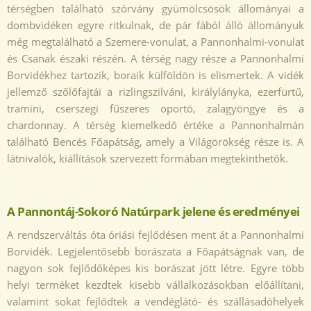
térségben található szórvány gyümölcsösök állományai a
dombvidéken egyre ritkulnak, de pár fából álló állományuk
még megtalálható a Szemere-vonulat, a Pannonhalmi-vonulat
és Csanak északi részén. A térség nagy része a Pannonhalmi
Borvidékhez tartozik, boraik külföldön is elismertek. A vidék
jellemző szőlőfajtái a rizlingszilváni, királylányka, ezerfürtű,
tramini, cserszegi fűszeres oportó, zalagyöngye és a
chardonnay. A térség kiemelkedő értéke a Pannonhalmán
található Bencés Főapátság, amely a Világörökség része is. A
látnivalók, kiállítások szervezett formában megtekinthetők.
A Pannontáj-Sokoró Natúrpark jelene és eredményei
A rendszerváltás óta óriási fejlődésen ment át a Pannonhalmi
Borvidék. Legjelentősebb borászata a Főapátságnak van, de
nagyon sok fejlődőképes kis borászat jött létre. Egyre több
helyi terméket kezdtek kisebb vállalkozásokban előállítani,
valamint sokat fejlődtek a vendéglátó- és szállásadóhelyek