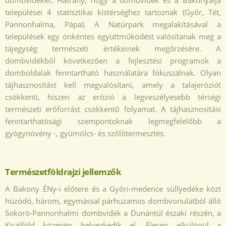
dombvidéket. Hátrány, hogy a dombvidék és a Bakonyalja
települései 4 statisztikai kistérséghez tartoznak (Győr, Tét,
Pannonhalma, Pápa). A Natúrpark megalakításával a
települések egy önkéntes együttműködést valósítanak meg a
tájegység természeti értékeinek megőrzésére. A
dombvidékből következően a fejlesztési programok a
domboldalak fenntartható használatára fókuszálnak. Olyan
tájhasznosítást kell megvalósítani, amely a talajeróziót
csökkenti, hiszen az erózió a legveszélyesebb térségi
természeti erőforrást csökkentő folyamat. A tájhasznosítási
fenntarthatósági szempontoknak legmegfelelőbb a
gyógynövény -, gyümölcs- és szőlőtermesztés.
Természetföldrajzi jellemzők
A Bakony ÉNy-i előtere és a Győri-medence süllyedéke közt
húzódó, három, egymással párhuzamos dombvonulatból álló
Sokoró-Pannonhalmi dombvidék a Dunántúl északi részén, a
Kisalföld közepén helyezkedik el. Élesen elkülönül a