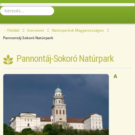
Keresés...
Főoldal
Szervezet
Natúrparkok Magyarországon
Pannontáj-Sokoró Natúrpark
Pannontáj-Sokoró Natúrpark
A