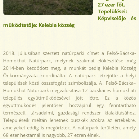
27 ezer főt.
Tepelülései:
Képviselője és
működtetője: Kelebia község
2018. júliusában szerzett natúrparki címet a Felső-Bácska-
Homokhát Natúrpark, melynek szakmai előkészítése még
2014-ben kezdődött meg, a munkát pedig Kelebia Község
Önkormányzata koordinálta. A natúrpark létrejötte a helyi
települések közti összefogást szimbolizálja. A Felső-Bácska–
Homokhát Natúrpark megvalósítása 12 bácskai és homokháti
település együttműködésével jött létre. Ez a közös
együttműködés jelentősen hozzájárul egy fenntartható
természeti, társadalmi, gazdasági rendszer kialakításához.
Településeik méltán lehetnek büszkék azokra az értékekre,
amelyeket eddig is megőriztek. A natúrpark területén, amely
68 ezer hektárnál is nagyobb, 27 ezren élnek.