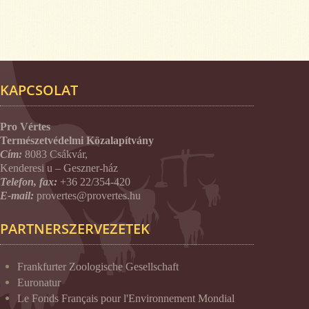
KAPCSOLAT
Pro Vértes
Természetvédelmi Közalapítvány
Cím:
8083 Csákvár,
Kenderesi u – Geszner-ház
Telefon, fax:
+36 22/354-420
E-mail:
provertes@provertes.hu
PARTNERSZERVEZETEK
Frankfurter Zoologische Gesellschaft
Euronatur
Le Fonds Français pour l'Environnement Mondial