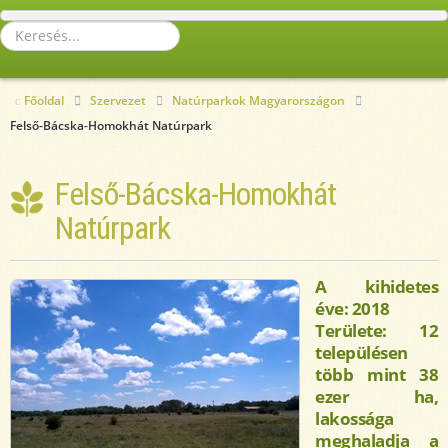
Keresés...
Főoldal
Szervezet
Natúrparkok Magyarországon
Felső-Bácska-Homokhát Natúrpark
Felső-Bácska-Homokhát
Natúrpark
A kihidetes
éve: 2018
Területe: 12
településen
több mint 38
ezer ha,
lakossága
meghaladja a