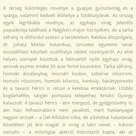
A térség különleges növénye a gyapjas gyűszűvirág és a
spárga, valamint kedvelt élőhelye a földikutyának. Az ország
egyik legritkább növénye, az egyhajú virág jelentős
populációja található a Nagykéri-major környékén, de a tarka
sáfrány is előfordul ezeken a területeken. Kelebia díszpolgára,
dr. Juhász Miklós botanikus, címzetes egyetemi tanár
összeállítást készített szülőhelye védett növényeiről. Az első
helyen szerepel közöttük a februártól nyíló egyhajú virág,
aminek eszmei értéke 30 ezer forint tövenként. Tarka sáfrány,
homoki árvalányhaj, mocsári kosbor, szibériai nőszirom,
homoki nőszirom, homoki kikerics, konkoly, báránypirosító
és a tavaszi hérics is részei a kelebiai értéktárnak. Utóbbi
boglárkaféle, sárgán pompázó telepei­hez Krnács György
kalauzolt. A tavaszi hérics – ami mérgező, de gyógynövény is,
ám házi felhasználásra nem javallott, mert hatóanyagai
nagyon erősek – a Dél-Alföldön ritka, de a kelebiai halastavak
közelében jól érzi magát. A virág a latin nevét – Adonis
vernalis – a mitológiai alakról Adoniszról kapta, aki az