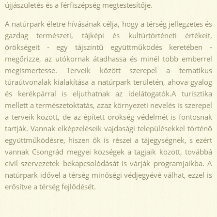
újjászületés és a férfiszépség megtestesítője.
A natúrpark életre hívásának célja, hogy a térség jellegzetes és
gazdag természeti, tájképi és kultúrtörténeti értékeit,
örökségeit - egy tájszintű együttműködés keretében -
megőrizze, az utókornak átadhassa és minél több emberrel
megismertesse. Terveik között szerepel a tematikus
túraútvonalak kialakítása a natúrpark területén, ahova gyalog
és kerékpárral is eljuthatnak az idelátogatók.A turisztika
mellett a természetoktatás, azaz környezeti nevelés is szerepel
a terveik között, de az épített örökség védelmét is fontosnak
tartják. Vannak elképzeléseik vajdasági településekkel történő
együttműködésre, hiszen ők is részei a tájegységnek, s ezért
vannak Csongrád megyei községek a tagjaik között, továbbá
civil szervezetek bekapcsolódását is várják programjaikba. A
natúrpark idővel a térség minőségi védjegyévé válhat, ezzel is
erősítve a térség fejlődését.