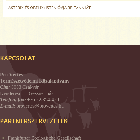
ASTERIX ÉS OBELIX: ISTEN ÓVJA BRITANNIÁT
KAPCSOLAT
Pro Vértes
Természetvédelmi Közalapítvány
Cím:
8083 Csákvár,
Kenderesi u – Geszner-ház
Telefon, fax:
+36 22/354-420
E-mail:
provertes@provertes.hu
PARTNERSZERVEZETEK
Frankfurter Zoologische Gesellschaft