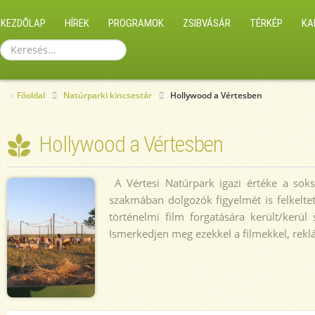
KEZDŐLAP
HÍREK
PROGRAMOK
ZSIBVÁSÁR
TÉRKÉP
KA
Keresés...
Főoldal
Natúrparki kincsestár
Hollywood a Vértesben
Hollywood a Vértesben
A Vértesi Natúrpark igazi értéke a soks
szakmában dolgozók figyelmét is felkeltett
történelmi film forgatására került/kerü
Ismerkedjen meg ezekkel a filmekkel, reklá