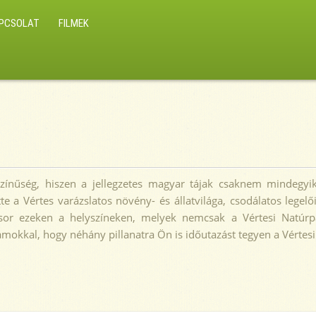
PCSOLAT
FILMEK
zínűség, hiszen a jellegzetes magyar tájak csaknem mindegyik
e a Vértes varázslatos növény- és állatvilága, csodálatos legelői
l sor ezeken a helyszíneken, melyek nemcsak a Vértesi Natúrp
mokkal, hogy néhány pillanatra Ön is időutazást tegyen a Vértesi