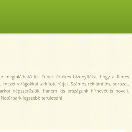
e megtalálható itt. Ennek értékes bizonyítéka, hogy a filmes
, mezei virágokkal tarkított rétjei. Számos reklámfilm, sorozat,
arkot népszerűsítik, hanem kis országunk hírnevét is növeli.
 Natúrpark legszebb területein!