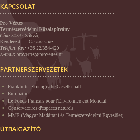
KAPCSOLAT
Pro Vértes
Természetvédelmi Közalapítvány
Cím:
8083 Csákvár,
Kenderesi u – Geszner-ház
Telefon, fax:
+36 22/354-420
E-mail:
provertes@provertes.hu
PARTNERSZERVEZETEK
Frankfurter Zoologische Gesellschaft
Euronatur
Le Fonds Français pour l'Environnement Mondial
Conservatoires d'espaces naturels
MME (Magyar Madártani és Természetvédelmi Egyesület)
ÚTBAIGAZÍTÓ