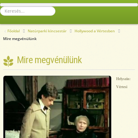
Keresés...
Főoldal
Natúrparki kincsestár
Hollywood a Vértesben
Mire megvénülünk
Mire megvénülünk
Helyszín:
Vértesi