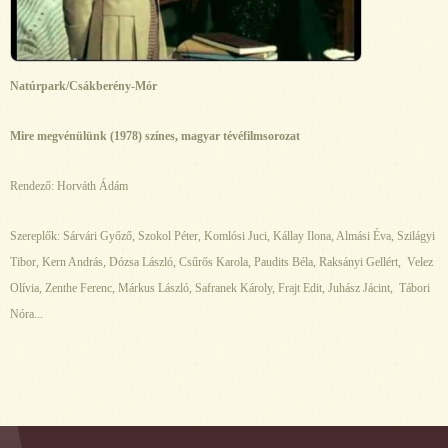
Natúrpark/Csákberény-Mór
Mire megvénülünk (1978) színes, magyar tévéfilmsorozat
Rendező: Horváth Ádám
Szereplők: Sárvári Győző, Szokol Péter, Komlósi Juci, Kállay Ilona, Almási Éva, Szilágyi
Tibor, Kern András, Dózsa László, Csűrős Karola, Paudits Béla, Raksányi Gellért, Velez
Olívia, Zenthe Ferenc, Márkus László, Safranek Károly, Frajt Edit, Juhász Jácint, Tábori
Nóra...