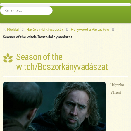
Keresés...
Főoldal
Natúrparki kincsestár
Hollywood a Vértesben
Season of the witch/Boszorkányvadászat
Season of the
witch/Boszorkányvadászat
Helyszín:
Vértesi