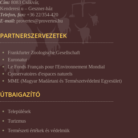
Cím:
8083 Csákvár,
Kenderesi u – Geszner-ház
Telefon, fax:
+36 22/354-420
E-mail:
provertes@provertes.hu
PARTNERSZERVEZETEK
Frankfurter Zoologische Gesellschaft
Euronatur
Le Fonds Français pour l'Environnement Mondial
Conservatoires d'espaces naturels
MME (Magyar Madártani és Természetvédelmi Egyesület)
ÚTBAIGAZÍTÓ
Települések
Turizmus
Természeti értékek és védelmük