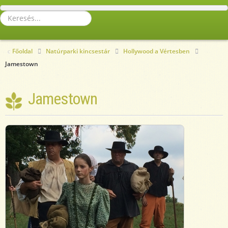
Keresés...
Főoldal
Natúrparki kincsestár
Hollywood a Vértesben
Jamestown
Jamestown