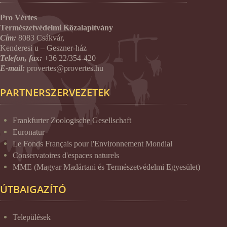
Pro Vértes
Természetvédelmi Közalapítvány
Cím:
8083 Csákvár,
Kenderesi u – Geszner-ház
Telefon, fax:
+36 22/354-420
E-mail:
provertes@provertes.hu
PARTNERSZERVEZETEK
Frankfurter Zoologische Gesellschaft
Euronatur
Le Fonds Français pour l'Environnement Mondial
Conservatoires d'espaces naturels
MME (Magyar Madártani és Természetvédelmi Egyesület)
ÚTBAIGAZÍTÓ
Települések