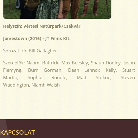
Helyszín: Vértesi Natúrpark/Csákvár
Jamestown (2016) - JT Films Kft.
Sorozat író: Bill Gallagher
Szereplők: Naomi Battrick, Max Beesley, Shaun Dooley, Jason
Flemyng, Burn Gorman, Dean Lennox Kelly, Stuart
Martin, Sophie Rundle, Matt Stokoe, Steven
Waddington, Niamh Walsh
KAPCSOLAT