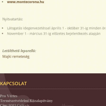
www.montecorona.hu
Nyitvatartás:
Látogatás idegenvezetéssel április 1 - október 31-ig minden ór
November 1 - március 31-ig előzetes bejelentkezés alapján
Letölthető leporelló:
Majki remeteség
KAPCSOLAT
Pro Vértes
Természetvédelmi Közalapítvány
Cím:
8083 Csákvár,