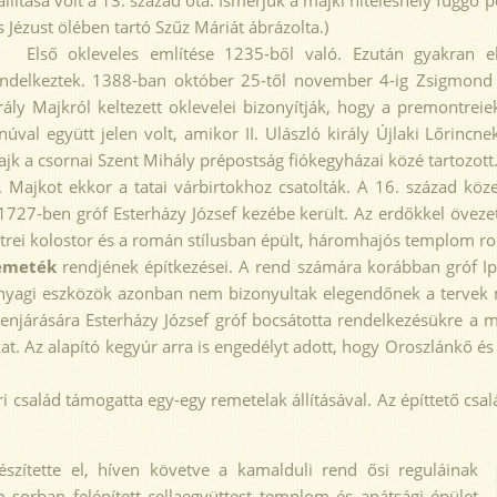
állítása volt a 13. század óta. Ismerjük a majki hiteleshely függő pe
s Jézust ölében tartó Szűz Máriát ábrázolta.)
lső okleveles említése 1235-ből való. Ezután gyakran előf
ndelkeztek. 1388-ban október 25-től november 4-ig Zsigmond ki
rály Majkról keltezett oklevelei bizonyítják, hogy a premontrei
núval együtt jelen volt, amikor II. Ulászló király Újlaki Lőrin
jk a csornai Szent Mihály prépostság fiókegyházai közé tartozott
ajkot ekkor a tatai várbirtokhoz csatolták. A 16. század köz
 1727-ben gróf Esterházy József kezébe került. Az erdőkkel övezet
trei kolostor és a román stílusban épült, háromhajós templom ro
emeték
rendjének építkezései. A rend számára korábban gróf Ip
 anyagi eszközök azonban nem bizonyultak elegendőnek a tervek m
enjárására Esterházy József gróf bocsátotta rendelkezésükre a 
. Az alapító kegyúr arra is engedélyt adott, hogy Oroszlánkő és 
salád támogatta egy-egy remetelak állításával. Az építtető csal
észítette el, híven követve a kamalduli rend ősi reguláinak
 sorban felépített cellaegyüttest templom és apátsági épület