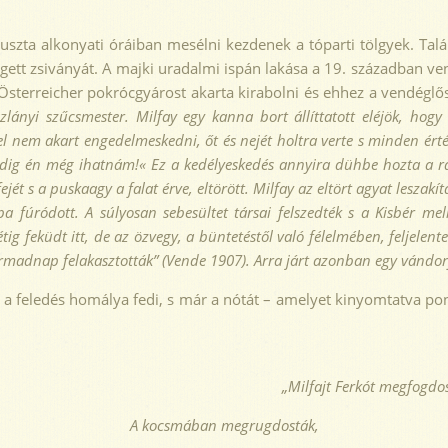
uszta alkonyati óráiban mesélni kezdenek a tóparti tölgyek. Talán 
gett zsiványát. A majki uradalmi ispán lakása a 19. században ven
Österreicher pokrócgyárost akarta kirabolni és ehhez a vendéglős
zlányi szűcsmester. Milfay egy kanna bo
rt állíttatott eléjök, ho
el nem akart engedelmeskedni, őt és nejét holtra verte s minden érté
dig én még ihatnám!« Ez a kedélyeskedés annyira dühbe hozta a rabl
ejét s a puskaagy a falat érve, eltörött. Milfay az eltört agyat leszakí
a fúródott. A súlyosan sebesültet társai felszedték s a Kisbér me
étig feküdt itt, de az özvegy, a bünteté
stől való félelmében, feljelent
armadnap felakasztották”
(Vende 1907). Arra járt azonban egy vándorfes
a feledés homálya fedi, s már a nótát – amelyet kinyomtatva po
„Milfajt Ferkót megfogdos
A kocsmában megrugdosták,