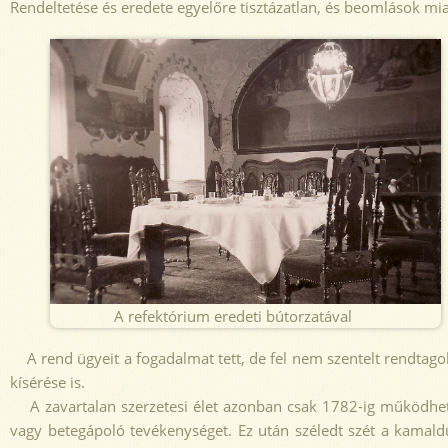
Rendeltetése és eredete egyelőre tisztázatlan, és beomlások miat
A refektórium eredeti bútorzatával
A rend ügyeit a fogadalmat tett, de fel nem szentelt rendtagok 
kísérése is.
A zavartalan szerzetesi élet azonban csak 1782-ig működhetet
vagy betegápoló tevékenységet. Ez után széledt szét a kamald