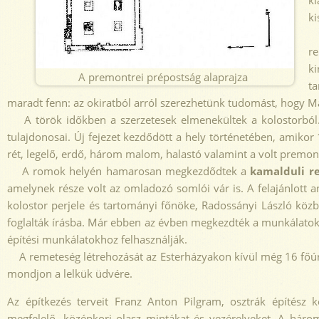
ki
ki
E
re
ki
A premontrei prépostság alaprajza
ta
maradt fenn: az okiratból arról szerezhetünk tudomást, hogy Ma
A török időkben a szerzetesek elmenekültek a kolostorból. M
tulajdonosai. Új fejezet kezdődött a hely történetében, amikor
rét, legelő, erdő, három malom, halastó valamint a volt premon
A romok helyén hamarosan megkezdődtek a
kamalduli r
amelynek része volt az omladozó somlói vár is. A felajánlott
kolostor perjele és tartományi főnöke, Radossányi László közb
foglalták írásba. Már ebben az évben megkezdték a munkálatokat
építési munkálatokhoz felhasználják.
A remeteség létrehozását az Esterházyakon kívül még 16 főúri c
mondjon a lelkük üdvére.
Az építkezés terveit Franz Anton Pilgram, osztrák építész k
megfelelő, középkori olasz mintákat és vezérelveket. A három