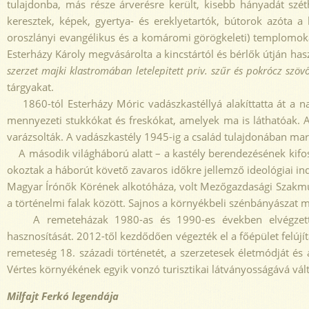
tulajdonba, más része árverésre került, kisebb hányadát szét
keresztek, képek, gyertya- és ereklyetartók, bútorok azóta a kö
oroszlányi evangélikus és a komáromi görögkeleti) templomokat 
Esterházy Károly megvásárolta a kincstártól és bérlők útján has
szerzet
majki klastromában letelepitett priv. szűr és pokrócz szöv
tárgyakat.
1860-tól Esterházy Móric vadászkastéllyá alakíttatta át a n
mennyezeti stukkókat és freskókat, amelyek ma is láthatóak. A 
varázsolták. A vadászkastély 1945-ig a család tulajdonában mar
A második világháború alatt – a kastély berendezésének kifos
okoztak a háborút követő zavaros időkre jellemző ideológiai ind
Magyar Írónők Körének alkotóháza, volt Mezőgazdasági Szakmun
a történelmi falak között. Sajnos a környékbeli szénbányászat m
A remeteházak 1980-as és 1990-es években elvégzett hely
hasznosítását. 2012-től kezdődően végezték el a főépület felújí
remeteség 18. századi történetét, a szerzetesek életmódját és a
Vértes környékének egyik vonzó turisztikai látványosságává vált
Milfajt Ferkó
legendája