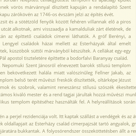
lynek vörös márvánnyal díszített kapuján a rendalapító Szent
kapu zárókövén az 1746-os évszám jelzi az építés évét.
t és a sötétzöld fenyők között fehéren villannak elő a piros
tcát alkotnak, ami visszaadja a kamalduliak zárt életének, de
án az építtető családok címerei láthatók. A gróf Berényi, a
i Lengyel családok házai mellett az Esterházyak által emelt
tek, küszöbök süttői márványból készültek. A cellákat egy-egy
l apostol tiszteletére építtette a bodorfalvi Baranyay család.
Nepomuki Szent Jánosról elnevezett barokk stílusú templom
en bekövetkezett halála miatt valószínűleg Fellner Jakab, az
plom belső terét művészi freskók díszítették, oltárképe Jézust
llumok és szobrok, valamint reneszánsz stílusú szószék ékesített
számos kiváló mester és a rend tagjai járultak hozzá művészi m
likus templom építéséhez használták fel. A helyreállítások sorá
 perjel rezidenciája volt. Itt kaptak szállást a vendégek és az át
k oldallapjait az Esterházy család címerpajzsát tartó angyalok, gr
ejáratára bukkantak. A folyosórendszer összeköttetésben állt a rem