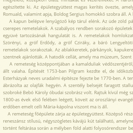
egészítette ki. Az épületegyüttest magas kerítés övezte, ame
Romuald, valamint apja, Boldog Sergius homokkő szobra áll. A 
A kapun belépve lenyűgöző kép tárul elénk. Az üde zöld pázsi
cserepes remetelakok. A szabályos rendben sorakozó épületek u
együvé tartozásának hangulatát is. A remetelakok homlokzat
Szörényi, a gróf Erdődy, a gróf Cziráky, a báró Lengyeltót
remetelakok sorakoztak. Az ablakkeretek, párkányok, kapukere
szentnek ajánlották. A hatodik cellát, amely ma múzeum, Szent Pá
A remeteség középpontjában a kamalduliak védőszentjéről, 
állt valaha. Építését 1753-ban Pilgram kezdte el, de időközb
Esterházyak neves uradalmi építésze fejezte be 1770-ben. A tem
ábrázolta az olajfák hegyén. A szentély belsejét faragott sta
szobroké Bebó Károly óbudai szobrász volt. Rajtuk kívül még 
1800-as évek első felében leégett, köveit az oroszlányi evangé
erdőben emelt celli Mária-kápolna viszont ma is áll.
A remeteség főépülete zárja az épületegyüttest. Középső részén a
reneszánsz stílusú, négyszögletes kávájú kút található, amelyne
történt feltárása során a mélyben föld alatti folyosórendszer b