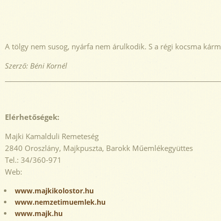
A tölgy nem susog, nyárfa nem árulkodik. S a régi kocsma kárm
Szerző: Béni Kornél
Elérhetőségek:
Majki Kamalduli Remeteség
2840 Oroszlány, Majkpuszta, Barokk Műemlékegyüttes
Tel.: 34/360-971
Web:
www.majkikolostor.hu
www.nemzetimuemlek.hu
www.majk.hu