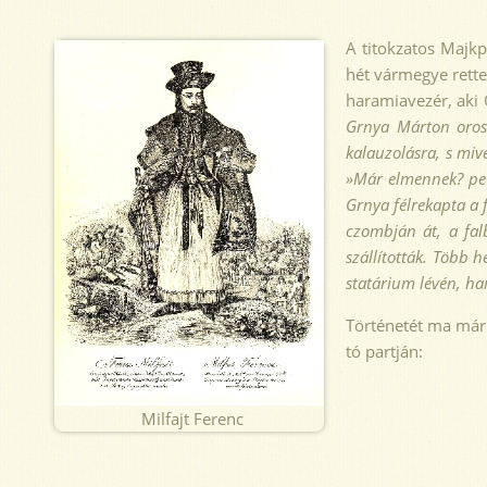
A titokzatos Majkp
hét vármegye rette
haramiavezér, aki 
Grnya Márton oros
kalauzolásra, s miv
»Már elme
nnek? pe
Grnya félrekapta a f
czombján át, a falb
szállították. Több h
statárium lévén, h
Történetét ma már 
tó partján:
Milfajt Ferenc