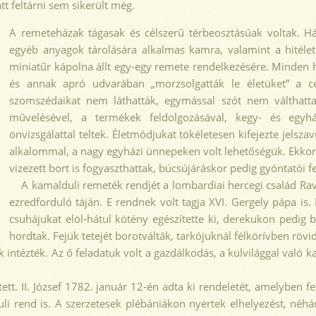
t feltárni sem sikerült még.
A remeteházak tágasak és célszerű térbeosztásúak voltak. H
egyéb anyagok tárolására alkalmas kamra, valamint a hitélet g
miniatűr kápolna állt egy-egy remete rendelkezésére. Minden h
és annak apró udvarában „morzsolgatták le életüket” a ce
szomszédaikat nem láthatták, egymással szót nem válthattak
művelésével, a termékek feldolgozásával, kegy- és egyhá
önvizsgálattal teltek. Életmódjukat tökéletesen kifejezte jelsza
alkalommal, a nagy egyházi ünnepeken volt lehetőségük. Ekkor
vizezett bort is fogyaszthattak, búcsújáráskor pedig gyóntatói fe
A kamalduli remeték rendjét a lombardiai hercegi család Raven
ezredforduló táján. E rendnek volt tagja XVI. Gergely pápa is.
csuhájukat elöl-hátul kötény egészítette ki, derekukon pedig 
hordtak. Fejük tetejét borotválták, tarkójuknál félkörívben rövidr
intézték. Az ő feladatuk volt a gazdálkodás, a külvilággal való 
t. II. József 1782. január 12-én adta ki rendeletét, amelyben f
uli rend is. A szerzetesek plébániákon nyertek elhelyezést, néh