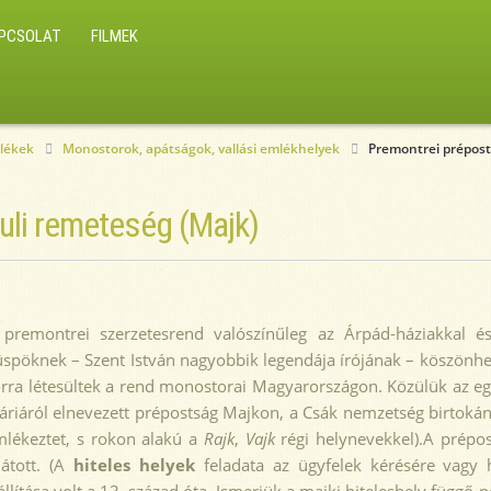
PCSOLAT
FILMEK
mlékek
Monostorok, apátságok, vallási emlékhelyek
Premontrei prépost
uli remeteség (Majk)
 premontrei szerzetesrend valószínűleg az Árpád-háziakkal és
spöknek – Szent István nagyobbik legendája írójának – köszönh
rra létesültek a rend monostorai Magyarországon. Közülük az egy
riáról elnevezett prépostság Majkon, a Csák nemzetség birtokán
lékeztet, s rokon alakú a
Rajk
,
Vajk
régi helynevekkel).A prépos
látott. (A
hiteles helyek
feladata az ügyfelek kérésére vagy h