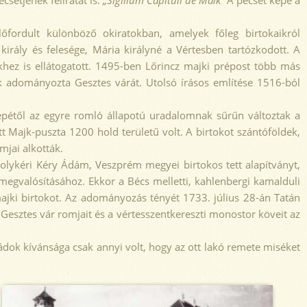
csétjének feliratát is:
„Sigillum Capituli de Maik”
A pecsét képe a
ordult különböző okiratokban, amelyek főleg birtokaikról
rály és felesége, Mária királyné a Vértesben tartózkodott. A
ekhez is ellátogatott. 1495-ben Lőrincz majki prépost több más
cnek adományozta Gesztes várát. Utolsó írásos említése 1516-ból
.
epétől az egyre romló állapotú uradalomnak sűrűn változtak a
t Majk-puszta 1200 hold területű volt. A birtokot szántóföldek,
mjai alkották.
olykéri Kéry Ádám, Veszprém megyei birtokos tett alapítványt,
egvalósításához. Ekkor a Bécs melletti, kahlenbergi kamalduli
majki birtokot. Az adományozás tényét 1733. július 28-án Tatán
Gesztes vár romjait és a vértesszentkereszti monostor köveit az
ádok kívánsága csak annyi volt, hogy az ott lakó remete miséket