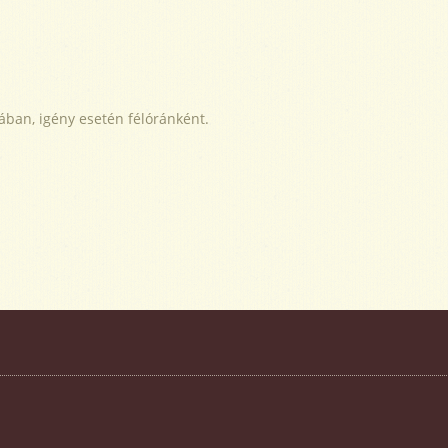
ában, igény esetén félóránként.