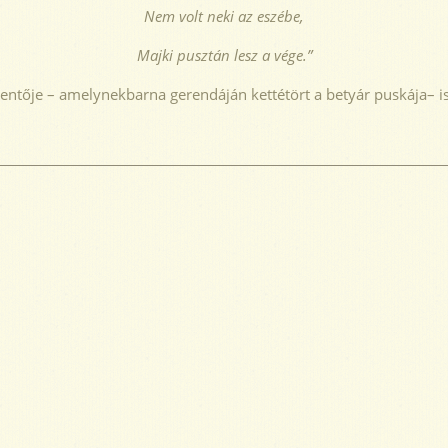
Nem volt neki az eszébe,
Majki pusztán lesz a vége.”
entője – amelynekbarna gerendáján kettétört a betyár puskája– i