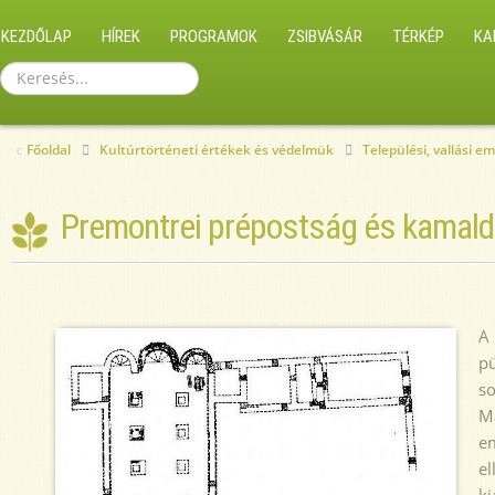
KEZDŐLAP
HÍREK
PROGRAMOK
ZSIBVÁSÁR
TÉRKÉP
KA
Keresés...
Főoldal
Kultúrtörténeti értékek és védelmük
Települési, vallási e
Premontrei prépostság és kamald
A
pü
so
Má
em
el