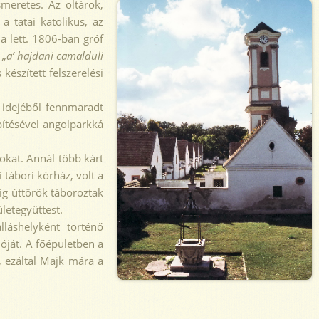
smeretes.
Az oltárok,
a tatai katolikus, az
a lett. 1806-ban gróf
t
„a’ hajdani camalduli
észített felszerelési
 idejéből fennmaradt
pítésével angolparkká
okat. Annál több kárt
 tábori kórház, volt a
g úttörők táboroztak
letegyüttest.
láshelyként történő
ióját. A főépületben a
t, ezáltal Majk mára a