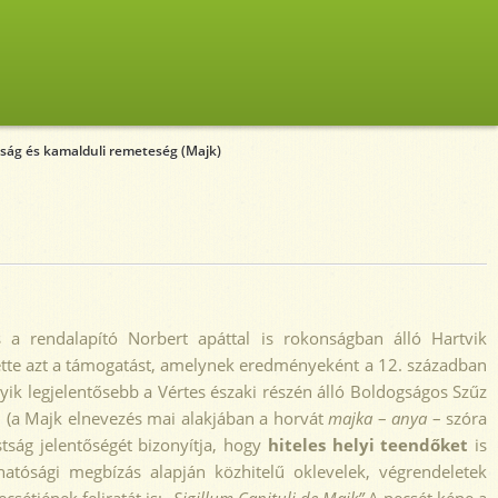
ság és kamalduli remeteség (Majk)
 a rendalapító Norbert apáttal is rokonságban álló Hartvik
ette azt a támogatást, amelynek eredményeként a 12. században
ik legjelentősebb a Vértes északi részén álló Boldogságos Szűz
 (a Majk elnevezés mai alakjában a horvát
majka
–
anya
– szóra
tság jelentőségét bizonyítja, hogy
hiteles helyi teendőket
is
atósági megbízás alapján közhitelű oklevelek, végrendeletek