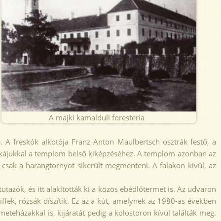
A majki kamalduli foresteria
e. A freskók alkotója Franz Anton Maulbertsch osztrák festő, a
unkájukkal a templom belső kiképzéséhez. A templom azonban az
n csak a harangtornyot sikerült megmenteni. A falakon kívül, az
utazók, és itt alakították ki a közös ebédlőtermet is. Az udvaron
iffek, rózsák díszítik. Ez az a kút, amelynek az 1980-as években
eteházakkal is, kijáratát pedig a kolostoron kívül találták meg.