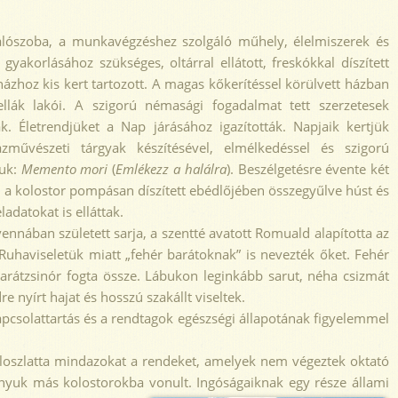
álószoba, a munkavégzéshez szolgáló műhely, élelmiszerek és
yakorlásához szükséges, oltárral ellátott, freskókkal díszített
ázhoz kis kert tartozott. A magas kőkerítéssel körülvett házban
llák lakói. A szigorú némasági fogadalmat tett szerzetesek
. Életrendjüket a Nap járásához igazították. Napjaik kertjük
zművészeti tárgyak készítésével, elmélkedéssel és szigorú
vuk:
Memento mori
(
Emlékezz a halálra
). Beszélgetésre évente két
 a kolostor pompásan díszített ebédlőjében összegyűlve húst és
ladatokat is elláttak.
nában született sarja, a szentté avatott Romuald alapította az
 Ruhaviseletük miatt „fehér barátoknak” is nevezték őket. Fehér
barátzsinór fogta össze. Lábukon leginkább sarut, néha csizmát
e nyírt hajat és hosszú szakállt viseltek.
kapcsolattartás és a rendtagok egészségi állapotának figyelemmel
eloszlatta mindazokat a rendeket, amelyek nem végeztek oktató
ányuk más kolostorokba vonult. Ingóságaiknak egy része állami