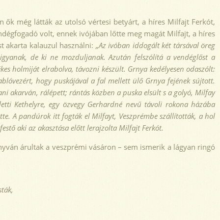
ők még látták az utolsó vértesi betyárt, a híres Milfajt Ferkót,
dégfogadó volt, ennek ivójában lőtte meg magát Milfajt, a híres
t akarta kalauzul használni:
„Az ivóban iddogált két társával öreg
gy igyanak, de ki ne mozduljanak. Azután felszólítá a vendéglőst a
kes holmiját elrabolva, távozni készült. Grnya kedélyesen odaszólt:
óvezért, hogy puskájával a fal mellett ülő Grnya fejének sújtott.
tani akarván, rálépett;
rántás közben a puska elsült s a golyó, Milfay
lletti Kethelyre, egy özvegy Gerhardné
nevű távoli rokona házába
ette. A pandúrok itt fogták el Milfayt, Veszprémbe szállították, a hol
tő aki az akasztása előtt lerajzolta Milfajt Ferkót.
nyván árultak a veszprémi vásáron – sem ismerik a lágyan ringó
ták,