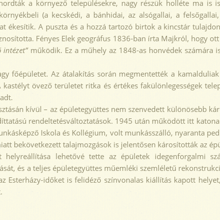
hordták a környező településekre, nagy részük holléte ma is i
rnyékbeli (a kecskédi, a bánhidai, az alsógallai, a felsőgallai, 
ékesítik. A puszta és a hozzá tartozó birtok a kincstár tulajdon
znosította. Fényes Elek geográfus 1836-ban írta Majkról, hogy ot
ő intézet”
működik.
Ez a műhely az 1848-as honvédek számára is k
agy főépületet. Az átalakítás során megmentették a kamalduliak
kastélyt övező területet ritka és értékes fakülönlegességek tele
adt.
ztásán kívül – az épületegyüttes nem szenvedett különösebb kár
íttatású rendeltetésváltoztatások. 1945 után működött itt katonai
kásképző Iskola és Kollégium, volt munkásszálló, nyaranta pedi
iatt bekövetkezett talajmozgások is jelentősen károsították az épü
reállítása lehetővé tette az épületek idegenforgalmi szál
tását, és a teljes épületegyüttes műemléki szemléletű rekonstrukc
z Esterházy-időket is felidéző színvonalas kiállítás kapott helye
.