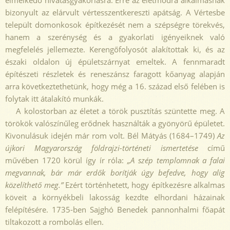
bizonyult az elárvult vértesszentkereszti apátság. A Vértesbe
települt domonkosok építkezését nem a szépségre törekvés,
hanem a szerénység és a gyakorlati igényeiknek való
megfelelés jellemezte. Kerengőfolyosót alakítottak ki, és az
északi oldalon új épületszárnyat emeltek. A fennmaradt
építészeti részletek és reneszánsz faragott kőanyag alapján
arra következtethetünk, hogy még a 16. század első felében is
folytak itt átalakító munkák.
A kolostorban az életet a török pusztítás szüntette meg. A
törökök valószínűleg erődnek használták a gyönyörű épületet.
Kivonulásuk idején már rom volt. Bél Mátyás (1684–1749)
Az
újkori Magyarország földrajzi-történeti ismertetése
című
művében 1720 körül így ír róla:
„A szép templomnak a falai
megvannak, bár már erdők borítják úgy befedve, hogy alig
közelíthető meg.”
Ezért történhetett, hogy építkezésre alkalmas
köveit a környékbeli lakosság kezdte elhordani házainak
felépítésére. 1735-ben Sajghó Benedek pannonhalmi főapát
tiltakozott a rombolás ellen.