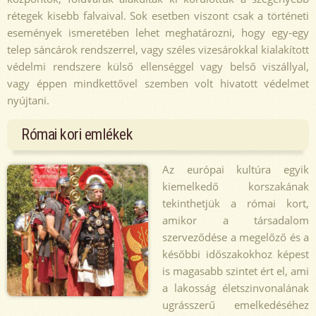
rétegek kisebb falvaival. Sok esetben viszont csak a történeti
események ismeretében lehet meghatározni, hogy egy-egy
telep sáncárok rendszerrel, vagy széles vizesárokkal kialakított
védelmi rendszere külső ellenséggel vagy belső viszállyal,
vagy éppen mindkettővel szemben volt hivatott védelmet
nyújtani.
Római kori emlékek
Az európai kultúra egyik
kiemelkedő korszakának
tekinthetjük a római kort,
amikor a társadalom
szerveződése a megelőző és a
későbbi időszakokhoz képest
is magasabb szintet ért el, ami
a lakosság életszinvonalának
ugrásszerű emelkedéséhez