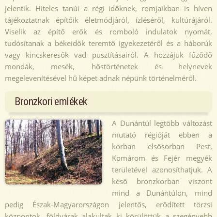
jelentik. Hiteles tanúi a régi időknek, romjaikban is híven
tájékoztatnak építőik életmódjáról, ízléséről, kultúrájáról.
Viselik az építő erők és romboló indulatok nyomát,
tudósítanak a békeidők teremtő igyekezetéről és a háborúk
vagy kincskeresők vad pusztításairól. A hozzájuk fűződő
mondák, mesék, hőstörténetek és helynevek
megelevenítésével hű képet adnak népünk történelméről.
Bronzkori emlékek
A Dunántúl legtöbb változást
mutató régióját ebben a
korban elsősorban Pest,
Komárom és Fejér megyék
területével azonosíthatjuk. A
késő bronzkorban viszont
mind a Dunántúlon, mind
pedig Észak-Magyarországon jelentős, erődített törzsi
központok, földvárak alakultak ki körülöttük a szegényebb