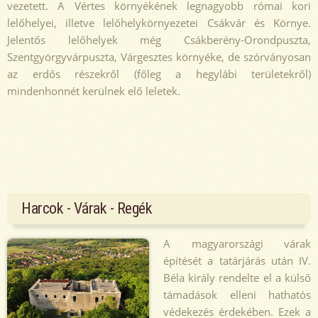
vezetett. A Vértes környékének legnagyobb római kori
lelőhelyei, illetve lelőhelykörnyezetei Csákvár és Környe.
Jelentős lelőhelyek még Csákberény-Orondpuszta,
Szentgyörgyvárpuszta, Várgesztes környéke, de szórványosan
az erdős részekről (főleg a hegylábi területekről)
mindenhonnét kerülnek elő leletek.
Harcok - Várak - Regék
A magyarországi várak
építését a tatárjárás után IV.
Béla király rendelte el a külső
támadások elleni hathatós
védekezés érdekében. Ezek a