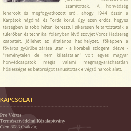
számítottak. A honvédség
leharcolt és megfogyatkozott erői, ahogy 1944 őszén a
Kárpátok hágóinál és Torda körül, úgy ezen erdős, hegyes
térségben is több héten keresztül sikeresen feltartóztatták a
túlerőben és technikai fölényben lévő szovjet Vörös Hadsereg
csapatait. Jóllehet az általános hadihelyzet, főképpen a
főváros gyűrűbe zárása után - a korabeli szlogent idézve -
"reménytelen de nem kilátástalan" volt egyes magyar
honvédcsapatok mégis valami megmagyarázhatatlan
hősiességet és bátorságot tanusítottak e végső harcok alatt.
KAPCSOLAT
Pro Vértes
Természetvédelmi Közalapítvány
Cím:
8083 Csákvár,