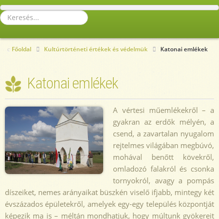
Keresés...
Főoldal
Kultúrtörténeti értékek és védelmük
Katonai emlékek
Katonai emlékek
A vértesi műemlékekről – a
gyakran az erdők mélyén, a
csend, a zavartalan nyugalom
rejtelmes világában megbúvó,
mohával benőtt kövekről,
omladozó falakról és csonka
tornyokról, avagy a pompás
díszeiket, nemes arányaikat büszkén viselő ifjabb, mintegy két
évszázados épületekről, amelyek egy-egy település központját
képezik ma is – méltán mondhatjuk, hogy múltunk gyökereit