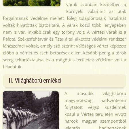
várak azonban kezdetben a
környék, valamint az utak
forgalmának védelme mellett főleg tulajdonosaik hatalmát
voltak hivatottak biztosítani. A várak közül több lényegében
nem is vár, inkább csak egy torony volt. A vértesi várak is a
Palota, Székesfehérvár és Tata által alkotott védelmi rendszer
láncszemei voltak, amely szó szerint valóságos vértet képezett
előbb a német és cseh betörések ellen, később pedig a török
sereg feltartóztatása és a mögöttes területek védelme volt a
feladatuk.
II. Világháború emlékei
A második világháború
magyarországi hadszínterén
folytatott végső küzdelmek
közül a Vértes területén vívott
harcok magyar szempontból
jelentős haditetteknek