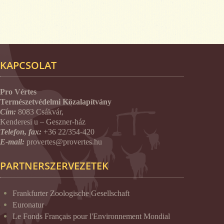
KAPCSOLAT
Pro Vértes
Természetvédelmi Közalapítvány
Cím:
8083 Csákvár,
Kenderesi u – Geszner-ház
Telefon, fax:
+36 22/354-420
E-mail:
provertes@provertes.hu
PARTNERSZERVEZETEK
Frankfurter Zoologische Gesellschaft
Euronatur
Le Fonds Français pour l'Environnement Mondial