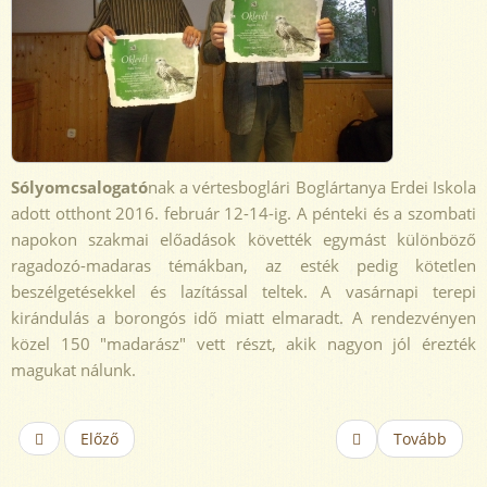
Sólyomcsalogató
nak a vértesboglári Boglártanya Erdei Iskola
adott otthont 2016. február 12-14-ig. A pénteki és a szombati
napokon szakmai előadások követték egymást különböző
ragadozó-madaras témákban, az esték pedig kötetlen
beszélgetésekkel és lazítással teltek. A vasárnapi terepi
kirándulás a borongós idő miatt elmaradt. A rendezvényen
közel 150 "madarász" vett részt, akik nagyon jól érezték
magukat nálunk.
Előző
Tovább