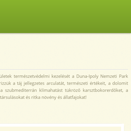
rületek természetvédelmi kezelését a Duna-Ipoly Nemzeti Park
zük a táj jellegzetes arculatát,
természeti értékeit, a dolomit
, a szubmediterrán klímahatást tükröző karsztbokorerdőket, a
rsulásokat és ritka növény és állatfajokat!