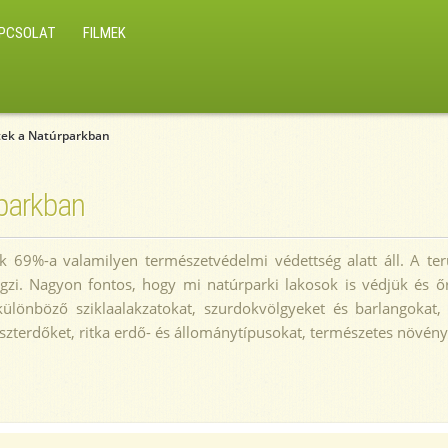
PCSOLAT
FILMEK
etek a Natúrparkban
rparkban
ek 69%-a valamilyen természetvédelmi védettség alatt áll. A te
gzi. Nagyon fontos, hogy mi natúrparki lakosok is védjük és őriz
a különböző sziklaalakzatokat, szurdokvölgyeket és barlangokat
zterdőket, ritka erdő- és állománytípusokat, természetes növénytá