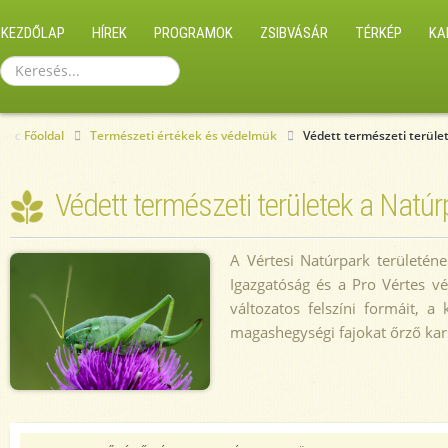
KEZDŐLAP
HÍREK
PROGRAMOK
ZSIBVÁSÁR
TÉRKÉP
KA
Keresés...
Főoldal
Természeti értékek és védelmük
Védett természeti terül
Védett természeti területek a Natú
A Vértesi Natúrpark területén
Igazgatóság és a Pro Vértes vé
változatos felszíni formáit, 
magashegységi fajokat őrző kars