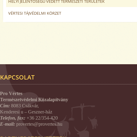
HELYI JELENTŐSÉGŰ VÉDETT TERMÉSZETI TERÜLETEK
VÉRTESI TÁJVÉDELMI KÖRZET
KAPCSOLAT
Pro Vértes
Természetvédelmi Közalapítvány
Cím:
8083 Csákvár,
Kenderesi u – Geszner-ház
Telefon, fax:
+36 22/354-420
E-mail:
provertes@provertes.hu