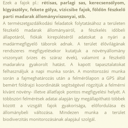
Ezek a fajok pl.:
rétisas, parlagi sas, kerecsensólyom,
kígyászölyv, fekete gólya, vízicsibe fajok, földön fészkelő
parti madarak állományviszonyai, stb.
A természetgazdálkodási feladatok folytatásához a területen
fészkelő madarak állományairól, a fészkelés időbeli
állapotáról, fiókák kirepüléséről adatokat a nyári a
madármegfigyelő táborok adnak. A terület élővilágának
rendszeres megfigyelésekor kutatjuk a növényállomány
viszonyait (vizes és száraz évek), valamint a fészkelő
madarakra gyakorolt hatást. A kapott tapasztalatokat
felhasználjuk a napi munka során. A monitorozási munka
során a fajmeghatározás után a felmérőlapon a GPS által
bemért földrajzi koordináták segítségével rögzítjük a felmérni
kívánt növény- illetve állatfajok pontos megfigyelési helyét. A
többszöri felmérések adatai alapján így megállapítható többek
között a vizsgált fajok gyakorisága, előfordulása és
állománybeli változása. Mindezen munka a terület
biodiverzitás monitorozásának alapjául szolgál.