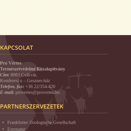
KAPCSOLAT
Pro Vértes
Természetvédelmi Közalapítvány
Cím:
8083 Csákvár,
Kenderesi u – Geszner-ház
Telefon, fax:
+36 22/354-420
E-mail:
provertes@provertes.hu
PARTNERSZERVEZETEK
Frankfurter Zoologische Gesellschaft
Euronatur