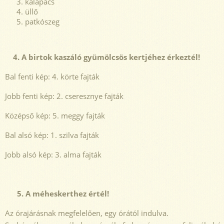
kalapács
üllő
patkószeg
4. A birtok kaszáló gyümölcsös kertjéhez érkeztél!
Bal fenti kép: 4. körte fajták
Jobb fenti kép: 2. cseresznye fajták
Középső kép: 5. meggy fajták
Bal alsó kép: 1. szilva fajták
Jobb alsó kép: 3. alma fajták
5. A méheskerthez értél!
Az órajárásnak megfelelően, egy órától indulva.