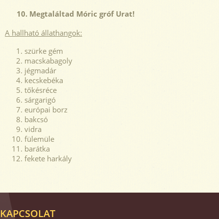
10. Megtaláltad Móric gróf Urat!
A hallható állathangok:
szürke gém
macskabagoly
jégmadár
kecskebéka
tőkésréce
sárgarigó
európai borz
bakcsó
vidra
fülemüle
barátka
fekete harkály
KAPCSOLAT