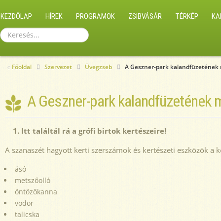
KEZDŐLAP
HÍREK
PROGRAMOK
ZSIBVÁSÁR
TÉRKÉP
KA
Keresés...
Főoldal
Szervezet
Üvegzseb
A Geszner-park kalandfüzetének m
A Geszner-park kalandfüzetének m
1. Itt találtál rá a grófi birtok kertészeire!
A szanaszét hagyott kerti szerszámok és kertészeti eszközök a 
ásó
metszőolló
öntözőkanna
vödör
talicska