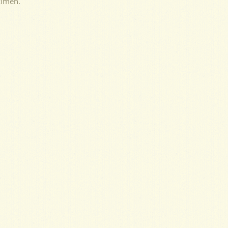
ziméh.