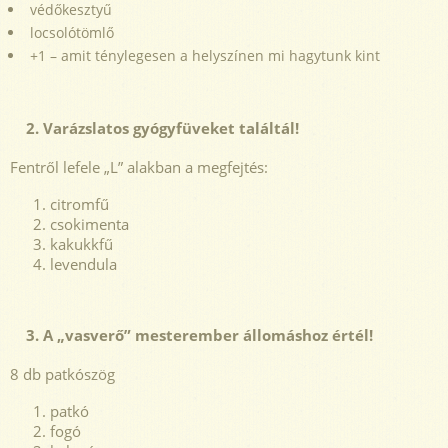
védőkesztyű
locsolótömlő
+1 – amit ténylegesen a helyszínen mi hagytunk kint
2. Varázslatos gyógyfüveket találtál!
Fentről lefele „L” alakban a megfejtés:
citromfű
csokimenta
kakukkfű
levendula
3. A „vasverő” mesterember állomáshoz értél!
8 db patkószög
patkó
fogó