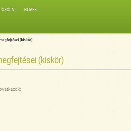
PCSOLAT
FILMEK
egfejtései (kiskör)
egfejtései (kiskör)
következők: