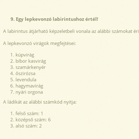
9. Egy lepkevonzó labirintushoz értél!
A labirintus átjárható képzeletbeli vonala az alábbi számokat ér
A lepkevonzó virágok megfejtései:
kúpvirág
bíbor kasvirág
szamárkenyér
őszirózsa
levendula
hagymavirág
nyári orgona
A ládikát az alábbi számkód nyitja:
felső szám: 1
középső szám: 6
alsó szám: 2