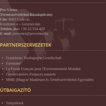
Pro Vértes
Természetvédelmi Közalapítvány
Cím:
8083 Csákvár,
Kenderesi u – Geszner-ház
Telefon, fax:
+36 22/354-420
E-mail:
provertes@provertes.hu
PARTNERSZERVEZETEK
Frankfurter Zoologische Gesellschaft
Euronatur
Le Fonds Français pour l'Environnement Mondial
Conservatoires d'espaces naturels
MME (Magyar Madártani és Természetvédelmi Egyesület)
ÚTBAIGAZÍTÓ
Települések