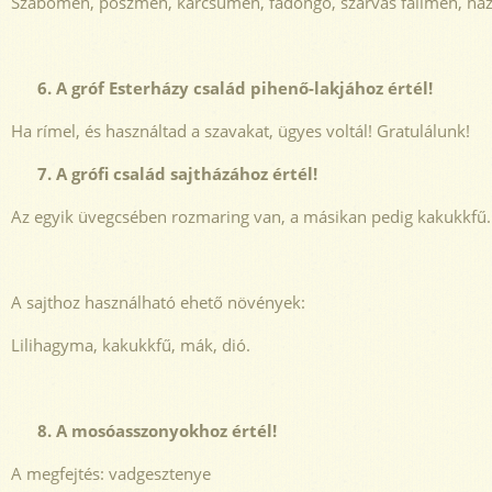
Szabóméh, poszméh, karcsúméh, fadongó, szarvas faliméh, há
6. A gróf Esterházy család pihenő-lakjához értél!
Ha rímel, és használtad a szavakat, ügyes voltál! Gratulálunk!
7. A grófi család sajtházához értél!
Az egyik üvegcsében rozmaring van, a másikan pedig kakukkfű.
A sajthoz használható ehető növények:
Lilihagyma, kakukkfű, mák, dió.
8. A mosóasszonyokhoz értél!
A megfejtés: vadgesztenye