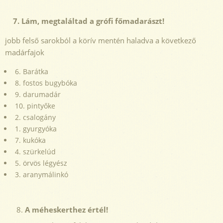
7. Lám, megtaláltad a grófi főmadarászt!
jobb felső sarokból a körív mentén haladva a következő
madárfajok
6. Barátka
8. fostos bugybóka
9. darumadár
10. pintyőke
2. csalogány
1. gyurgyóka
7. kukóka
4. szürkelúd
5. örvös légyész
3. aranymálinkó
A méheskerthez értél!