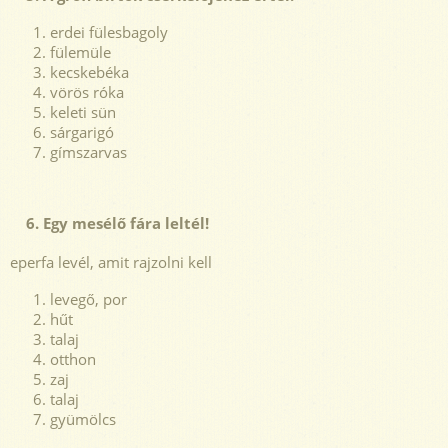
erdei fülesbagoly
fülemüle
kecskebéka
vörös róka
keleti sün
sárgarigó
gímszarvas
6. Egy mesélő fára leltél!
eperfa levél, amit rajzolni kell
levegő, por
hűt
talaj
otthon
zaj
talaj
gyümölcs