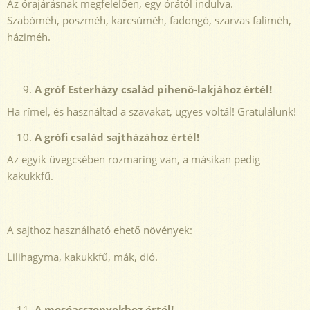
Az órajárásnak megfelelően, egy órától indulva.
Szabóméh, poszméh, karcsúméh, fadongó, szarvas faliméh,
háziméh.
A gróf Esterházy család pihenő-lakjához értél!
Ha rímel, és használtad a szavakat, ügyes voltál! Gratulálunk!
A grófi család sajtházához értél!
Az egyik üvegcsében rozmaring van, a másikan pedig
kakukkfű.
A sajthoz használható ehető növények:
Lilihagyma, kakukkfű, mák, dió.
A mosóasszonyokhoz értél!