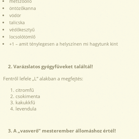
metszőolló
öntözőkanna
vödör
talicska
védőkesztyű
locsolótömlő
+1 – amit ténylegesen a helyszínen mi hagytunk kint
2. Varázslatos gyógyfüveket találtál!
Fentről lefele „L” alakban a megfejtés:
citromfű
csokimenta
kakukkfű
levendula
3. A „vasverő” mesterember állomáshoz értél!