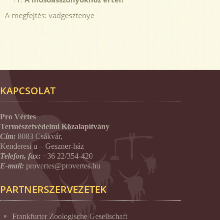
A megfejtés: vadgesztenye
KAPCSOLAT
Pro Vértes
Természetvédelmi Közalapítvány
Cím:
8083 Csákvár,
Kenderesi u – Geszner-ház
Telefon, fax:
+36 22/354-420
E-mail:
provertes@provertes.hu
PARTNERSZERVEZETEK
Frankfurter Zoologische Gesellschaft