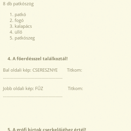
8 db patkószög
patkó
fogó
kalapács
üllő
patkószeg
4. A főerdésszel találkoztál!
Bal oldali kép: CSERESZNYE Titkom:
……………………………………………
Jobb oldali kép: FŰZ Titkom:
……………………………………………
5. A grófi birtok cserkelőjéhez értél!