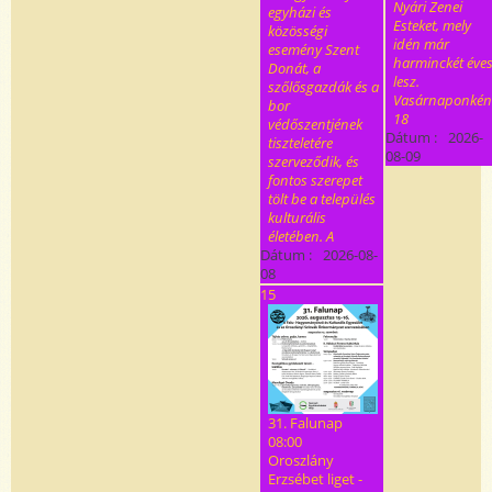
Nyári Zenei
egyházi és
Esteket, mely
közösségi
idén már
esemény Szent
harminckét éve
Donát, a
lesz.
szőlősgazdák és a
Vasárnaponkén
bor
18
védőszentjének
Dátum :
2026-
tiszteletére
08-09
szerveződik, és
fontos szerepet
tölt be a település
kulturális
életében. A
Dátum :
2026-08-
08
15
31. Falunap
08:00
Oroszlány
Erzsébet liget -