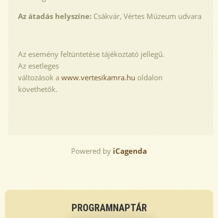
Az átadás helyszíne:
Csákvár, Vértes Múzeum udvara
Az esemény feltüntetése tájékoztató jellegű.
Az esetleges
változások a
www.vertesikamra.hu
oldalon
követhetők.
Powered by
iCagenda
Previous
Previous
Next
Next
Year
Month
Year
Month
PROGRAMNAPTÁR