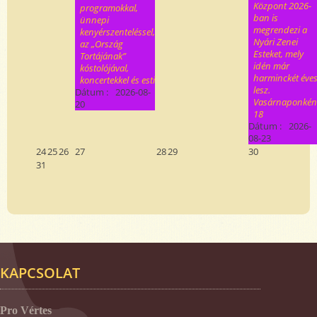
Központ 2026-
programokkal,
ban is
ünnepi
megrendezi a
kenyérszenteléssel,
Nyári Zenei
az „Ország
Esteket, mely
Tortájának”
idén már
kóstolójával,
harminckét éve
koncertekkel és esti
lesz.
Dátum :
2026-08-
Vasárnaponkén
20
18
Dátum :
2026-
08-23
24
25
26
27
28
29
30
31
KAPCSOLAT
Pro Vértes