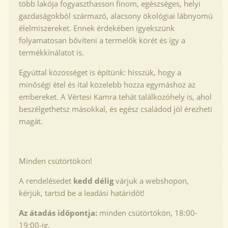
több lakója fogyaszthasson finom, egészséges, helyi
gazdaságokból származó, alacsony ökológiai lábnyomú
élelmiszereket. Ennek érdekében igyekszünk
folyamatosan bővíteni a termelők körét és így a
termékkínálatot is.
Egyúttal közösséget is építünk: hisszük, hogy a
minőségi étel és ital közelebb hozza egymáshoz az
embereket. A Vértesi Kamra tehát találkozóhely is, ahol
beszélgethetsz másokkal, és egész családod jól érezheti
magát.
Minden csütörtökön!
A rendelésedet
kedd délig
várjuk a webshopon,
kérjük, tartsd be a leadási határidőt!
Az átadás időpontja:
minden csütörtökön, 18:00-
19:00-ig.