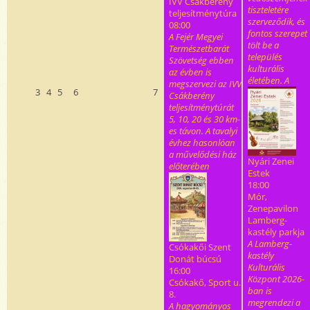
IVV Csákberény
tiszteletére
teljesítménytúra
szerveződik, és
08:00
fontos szerepet
A Fejér Megyei
tölt be a
Természetbarát
település
Szövetség ebben
kulturális
az évben is
életében. A
megszervezi az IVV
3
4
5
6
7
Csákberény
teljesítménytúrát
5, 10, 20 és 30 km-
es távon. A tavalyi
évhez hasonlóan
a művelődési ház
Nyári Zenei
előterében
Estek
18:00
Mór,
Zenepavilon
Lamberg-
kastély parkja
A Lamberg-
Csókakői Szent
kastély
Donát búcsú
Kulturális
16:00
Központ 2026-
Csókakő, Sport u.
ban is
8.
megrendezi a
A hagyományos