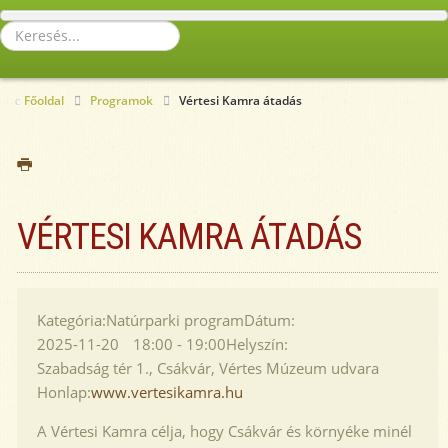
Keresés...
Főoldal
Programok
Vértesi Kamra átadás
VÉRTESI KAMRA ÁTADÁS
Kategória:
Natúrparki program
Dátum:
2025-11-20
18:00
-
19:00
Helyszín:
Szabadság tér 1., Csákvár, Vértes Múzeum udvara
Honlap:
www.vertesikamra.hu
A Vértesi Kamra célja, hogy Csákvár és környéke minél