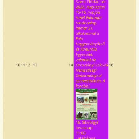
Szent Flórián tér
2026. augusztus
15-16. napján
ismét Falunapi
rendezvény,
immár 31.
alkalommal a
Falu-
Hagyományőrző
és Kulturális
Egyesület,
valamint az
10
11
12
13
14
Oroszlányi Szlovák
16
Nemzetiségi
Önkormányzat
szervezésében. A
korábbi
16. Síkvölgyi
lovasnap
11:00
Tatabánya,