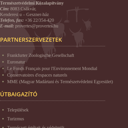
Természetvédelmi Közalapítvány
Cím:
8083 Csákvár,
Kenderesi u – Geszner-ház
Telefon, fax:
+36 22/354-420
E-mail:
provertes@provertes.hu
PARTNERSZERVEZETEK
Frankfurter Zoologische Gesellschaft
Euronatur
Le Fonds Français pour l'Environnement Mondial
Conservatoires d'espaces naturels
MME (Magyar Madártani és Természetvédelmi Egyesület)
ÚTBAIGAZÍTÓ
Települések
Turizmus
Természeti értékek és védelmük