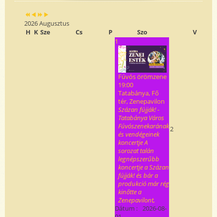
2026 Augusztus
H
K
Sze
Cs
P
Szo
V
1
Fúvós örömzene
19:00
Tatabánya, Fő
tér, Zenepavilon
Százan fújják! -
Tatabánya Város
Fúvószenekarának
2
és vendégeinek
koncertje A
sorozat talán
legnépszerűbb
koncertje a Százan
fújják! és bár a
produkció már rég
kinőtte a
Zenepavilont,
Dátum :
2026-08-
01