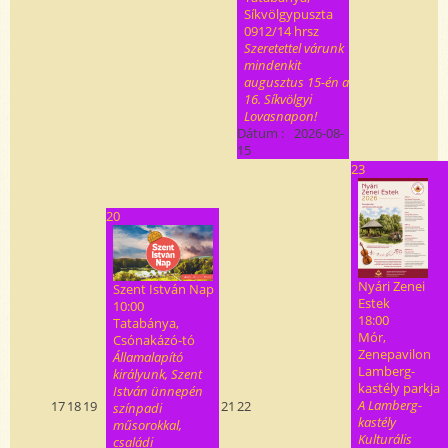
Síkvölgypuszta
0912/14 hrsz
Szeretettel várunk
mindenkit
augusztus 15-én a
16. Síkvölgyi
Lovasnapon!
Dátum :
2026-08-
15
23
20
Nyári Zenei
Szent István Nap
Estek
10:00
18:00
Tatabánya,
Mór,
Csónakázó-tó
Zenepavilon
Államalapító
Lamberg-
királyunk, Szent
kastély parkja
István ünnepén
A Lamberg-
17
18
19
21
22
színpadi
kastély
műsorokkal,
Kulturális
családi