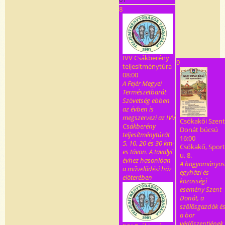
8
IVV Csákberény
9
teljesítménytúra
08:00
A Fejér Megyei
Természetbarát
Szövetség ebben
az évben is
megszervezi az IVV
Csókakői Szent
Csákberény
Donát búcsú
teljesítménytúrát
16:00
5, 10, 20 és 30 km-
Csókakő, Sport
es távon. A tavalyi
u. 8.
évhez hasonlóan
A hagyományos
a művelődési ház
egyházi és
előterében
közösségi
esemény Szent
Donát, a
szőlősgazdák é
a bor
védőszentjének