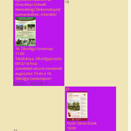
16
Oroszlányi Szlovák
Nemzetiségi Önkormányzat
szervezésében. A korábbi
16. Síkvölgyi lovasnap
11:00
Tatabánya, Síkvölgypuszta
0912/14 hrsz
Szeretettel várunk mindenkit
augusztus 15-én a 16.
Síkvölgyi Lovasnapon!
Dátum :
2026-08-15
23
Nyári Zenei Estek
18:00
22