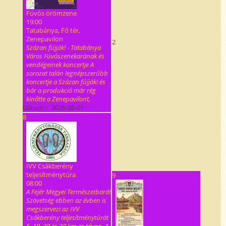
Fúvós örömzene
19:00
Tatabánya, Fő tér,
Zenepavilon
2
Százan fújják! - Tatabánya
Város Fúvószenekarának és
vendégeinek koncertje A
sorozat talán legnépszerűbb
koncertje a Százan fújják! és
bár a produkció már rég
kinőtte a Zenepavilont,
Dátum :
2026-08-01
8
IVV Csákberény
teljesítménytúra
9
08:00
A Fejér Megyei Természetbarát
Szövetség ebben az évben is
megszervezi az IVV
Csákberény teljesítménytúrát