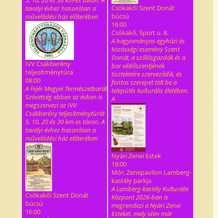
5, 10, 20 és 30 km-es távon. A
Csókakői Szent Donát
tavalyi évhez hasonlóan a
búcsú
művelődési ház előterében
16:00
Csókakő, Sport u. 8.
A hagyományos egyházi és
közösségi esemény Szent
Donát, a szőlősgazdák és a
IVV Csákberény
bor védőszentjének
teljesítménytúra
tiszteletére szerveződik, és
08:00
fontos szerepet tölt be a
A Fejér Megyei Természetbarát
település kulturális életében.
Szövetség ebben az évben is
A
megszervezi az IVV
Csákberény teljesítménytúrát
5, 10, 20 és 30 km-es távon. A
tavalyi évhez hasonlóan a
művelődési ház előterében
Nyári Zenei Estek
18:00
Mór, Zenepavilon Lamberg-
kastély parkja
A Lamberg-kastély Kulturális
Csókakői Szent Donát
Központ 2026-ban is
búcsú
megrendezi a Nyári Zenei
16:00
Esteket, mely idén már