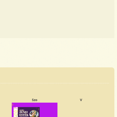
Szo
V
1