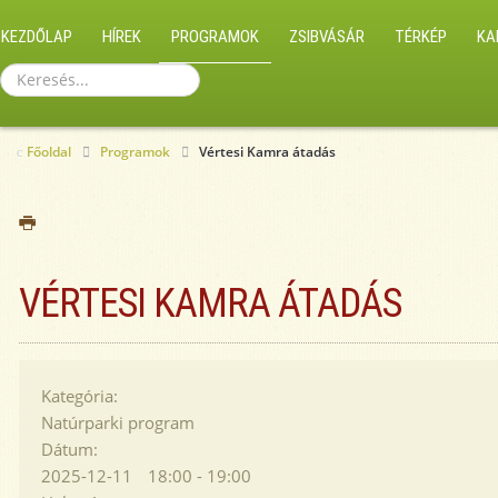
KEZDŐLAP
HÍREK
PROGRAMOK
ZSIBVÁSÁR
TÉRKÉP
KA
Keresés...
Főoldal
Programok
Vértesi Kamra átadás
VÉRTESI KAMRA ÁTADÁS
Kategória:
Natúrparki program
Dátum:
2025-12-11
18:00
-
19:00