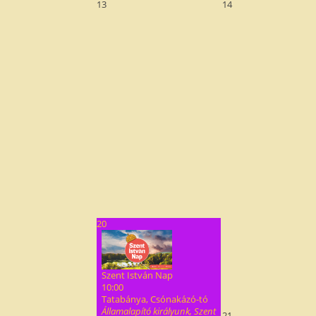
13
14
20
Szent István Nap
10:00
Tatabánya, Csónakázó-tó
Államalapító királyunk, Szent
21