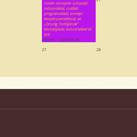
István ünnepén színpadi
műsorokkal, családi
programokkal, ünnepi
kenyérszenteléssel, az
„Ország Tortájának”
kóstolójával, koncertekkel és
esti
Dátum :
2026-08-20
27
28