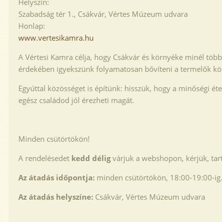
Helyszín:
Szabadság tér 1., Csákvár, Vértes Múzeum udvara
Honlap:
www.vertesikamra.hu
A Vértesi Kamra célja, hogy Csákvár és környéke minél töb
érdekében igyekszünk folyamatosan bővíteni a termelők köré
Egyúttal közösséget is építünk: hisszük, hogy a minőségi ét
egész családod jól érezheti magát.
Minden csütörtökön!
A rendelésedet
kedd délig
várjuk a webshopon, kérjük, tart
Az átadás időpontja:
minden csütörtökön, 18:00-19:00-ig
Az átadás helyszíne:
Csákvár, Vértes Múzeum udvara