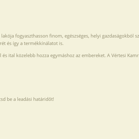
b lakója fogyaszthasson finom, egészséges, helyi gazdaságokból 
t és így a termékkínálatot is.
el és ital közelebb hozza egymáshoz az embereket. A Vértesi Kamra
sd be a leadási határidőt!
.