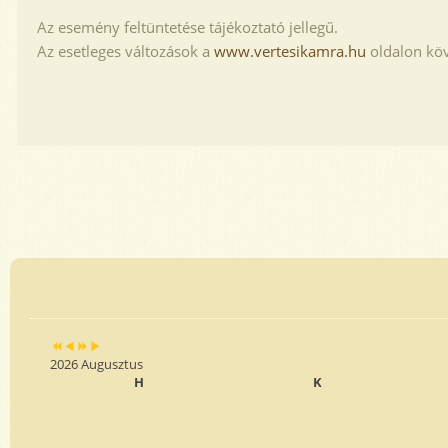
Az esemény feltüntetése tájékoztató jellegű.
Az esetleges változások a
www.vertesikamra.hu
oldalon köv
Previous
Previous
Next
Next
Year
Month
Year
Month
2026 Augusztus
H
K