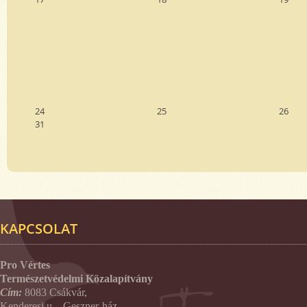
24
25
26
31
KAPCSOLAT
Pro Vértes
Természetvédelmi Közalapítvány
Cím:
8083 Csákvár,
Kenderesi u – Geszner-ház