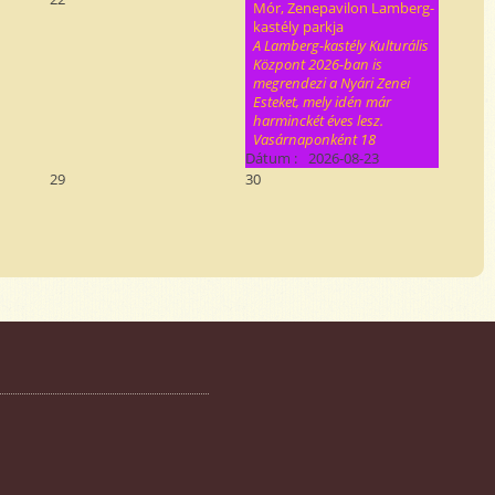
Mór, Zenepavilon Lamberg-
kastély parkja
A Lamberg-kastély Kulturális
Központ 2026-ban is
megrendezi a Nyári Zenei
Esteket, mely idén már
harminckét éves lesz.
Vasárnaponként 18
Dátum :
2026-08-23
29
30