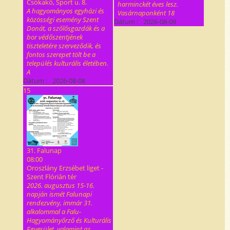
Csókakő, Sport u. 8.
harminckét éves lesz.
A hagyományos egyházi és
Vasárnaponként 18
közösségi esemény Szent
Dátum :
2026-08-09
Donát, a szőlősgazdák és a
bor védőszentjének
tiszteletére szerveződik, és
fontos szerepet tölt be a
település kulturális életében.
A
Dátum :
2026-08-08
15
31. Falunap
08:00
Oroszlány Erzsébet liget -
Szent Flórián tér
2026. augusztus 15-16.
napján ismét Falunapi
rendezvény, immár 31.
alkalommal a Falu-
Hagyományőrző és Kulturális
Egyesület, valamint az