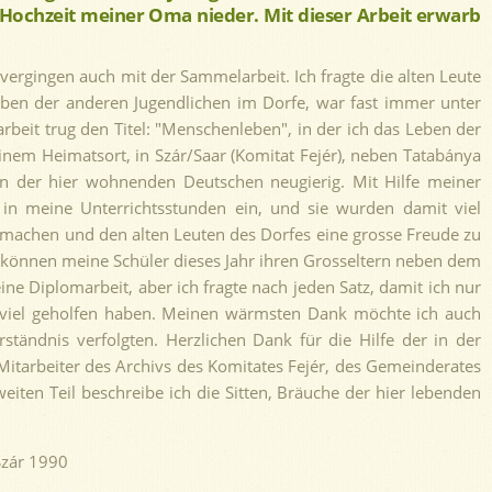
Hochzeit meiner Oma nieder. Mit dieser Arbeit erwarb
ergingen auch mit der Sammelarbeit. Ich fragte die alten Leute
 Leben der anderen Jugendlichen im Dorfe, war fast immer unter
beit trug den Titel: "Menschenleben", in der ich das Leben der
inem Heimatsort, in Szár/Saar (Komitat Fejér), neben Tatabánya
ben der hier wohnenden Deutschen neugierig. Mit Hilfe meiner
in meine Unterrichtsstunden ein, und sie wurden damit viel
zu machen und den alten Leuten des Dorfes eine grosse Freude zu
ch können meine Schüler dieses Jahr ihren Grosseltern neben dem
ne Diplomarbeit, aber ich fragte nach jeden Satz, damit ich nur
r viel geholfen haben. Meinen wärmsten Dank möchte ich auch
ändnis verfolgten. Herzlichen Dank für die Hilfe der in der
itarbeiter des Archivs des Komitates Fejér, des Gemeinderates
eiten Teil beschreibe ich die Sitten, Bräuche der hier lebenden
 Szár 1990