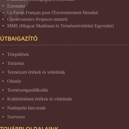
Euronatur
Le Fonds Français pour l'Environnement Mondial
Conservatoires d'espaces naturels
MME (Magyar Madártani és Természetvédelmi Egyesület)
ÚTBAIGAZÍTÓ
Települések
Turizmus
Természeti értékek és védelmük
Oktatás
Természetgazdálkodás
Kultúrtörténeti értékek és védelmük
Natúrparki kincsestár
Szervezet
TOVÁBBI OLDALAINK