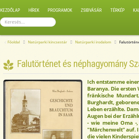
KEZDŐLAP
HÍREK
PROGRAMOK
ZSIBVÁSÁR
TÉRKÉP
KA
Keresés...
Főoldal
Natúrparki kincsestár
Natúrparki irodalom
Falutörtén
Falutörténet és néphagyomány Sz
Ich entstamme einer
Baranya. Die ersten
fränkische Mundart
Burghardt, geborene
Leben erzählte. Damal
Augen bei der Erzähl
- wie meine Oma -,
"Märchenwelt" auf. I
die vielen Kinderspie