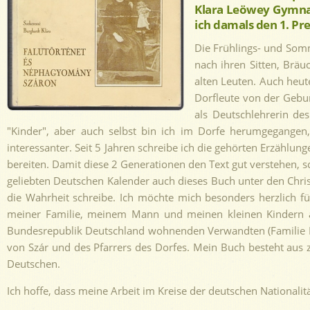
Klara Leöwey Gymnas
ich damals den 1. Pre
Die Frühlings- und Somm
nach ihren Sitten, Bräu
alten Leuten. Auch heut
Dorfleute von der Gebur
als Deutschlehrerin de
"Kinder", aber auch selbst bin ich im Dorfe herumgegangen
interessanter. Seit 5 Jahren schreibe ich die gehörten Erzählu
bereiten. Damit diese 2 Generationen den Text gut verstehen, s
geliebten Deutschen Kalender auch dieses Buch unter den Christ
die Wahrheit schreibe. Ich möchte mich besonders herzlich 
meiner Familie, meinem Mann und meinen kleinen Kindern aus
Bundesrepublik Deutschland wohnenden Verwandten (Familie Bur
von Szár und des Pfarrers des Dorfes. Mein Buch besteht aus zw
Deutschen.
Ich hoffe, dass meine Arbeit im Kreise der deutschen Nationalit