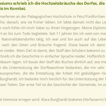
iums schrieb ich die Hochzeitsbräuche des Dorfes, die 
is im Komitat.
erferien an der Pädagogischen Hochschule in Pésc/Fünfkirchen v
che; danach, wie sie früher lebten. Ich lebte damals nicht das
e noch fühle ich mich lieber zu ihnen hingezogen. Meine Diplomar
t an bis zum Tode begleitete. Seit 11 Jahren bin ich weit von me
s Nationalitätendorfes tätig. Ich war und bin auch auf das Le
, nach den Sitten und Bräuche fragend. Diese baute ich dann 
ngen nieder. Mein Ziel ist damit, den Stoff den Schülern bekannt 
chreib ich die Geschichte in einfacher Sprache nieder. Hoffentli
baum legen. Ich baute den Stoff des Buches ähnlich auf, wie mei
für die Unterstützung der Dorfbewohner bedanken, die mir seh
sprechen, die die Entstehung der Arbeit mit geduldigem Verst
ghardt). Ich bedanke mich herzlich für die Unterstützung der M
ei Teilen: Der erste Teil ist die Geschichte der Gemeinde, im zw
ät Interesse erregen wird. Klara Burghardt-Szekeres (Verfasserin)