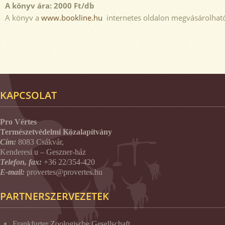
A könyv ára: 2000 Ft/db
A könyv a
www.bookline.hu
internetes oldalon megvásárolhat
KAPCSOLAT
Pro Vértes
Természetvédelmi Közalapítvány
Cím:
8083 Csákvár,
Kenderesi u – Geszner-ház
Telefon, fax:
+36 22/354-420
E-mail:
provertes@provertes.hu
PARTNERSZERVEZETEK
Frankfurter Zoologische Gesellschaft