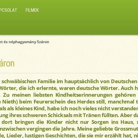
PCSOLAT
FILMEK
et és néphagyomány Száron
áron
 schwäbischen Familie im hauptsächlich von Deutschen
 Wörter, die ich erlernte, waren deutsche Wörter. Auch
. Zu meinen liebsten Kindheitserinnerungen gehören
 Nieth) beim Feurerschein des Herdes still, manchmal t
s als kleines Kind, habe ich noch vieles nicht verstanden
ung ihres schweren Schicksals mit Tränen füllten. Aber 
 dort bringen die Kinder nicht nur Sorgen ins Haus,
nzwischen vergingen die Jahre. Meine geliebte Grossmutter
le, Lieder, lustigen Geschichten, die sie mir erzählt hat, 