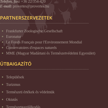
Telefon, fax:
+36 22/354-420
E-mail:
provertes@provertes.hu
PARTNERSZERVEZETEK
Frankfurter Zoologische Gesellschaft
Euronatur
Le Fonds Français pour l'Environnement Mondial
Conservatoires d'espaces naturels
MME (Magyar Madártani és Természetvédelmi Egyesület)
ÚTBAIGAZÍTÓ
Települések
Turizmus
Természeti értékek és védelmük
Oktatás
Természetgazdálkodás