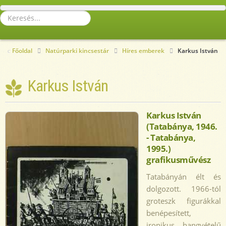
Keresés...
Főoldal
Natúrparki kincsestár
Híres emberek
Karkus István
Karkus István
Karkus István
(Tatabánya, 1946.
- Tatabánya,
1995.)
grafikusművész
Tatabányán élt és
dolgozott. 1966-tól
groteszk figurákkal
benépesített,
ironikus hangvételű