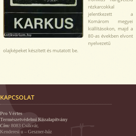
rézkarcokkal
jelentkezett a
Komárom megyei
kiállításokon, majd a
80-as években elvont
nyelvezetű
olajképeket készített és mutatott be.
KAPCSOLAT
Pro Vértes
Természetvédelmi Közalapítvány
Cím:
8083 Csákvár,
Kenderesi u – Geszner-ház