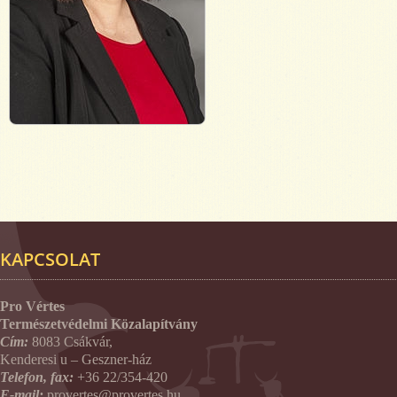
KAPCSOLAT
Pro Vértes
Természetvédelmi Közalapítvány
Cím:
8083 Csákvár,
Kenderesi u – Geszner-ház
Telefon, fax:
+36 22/354-420
E-mail:
provertes@provertes.hu