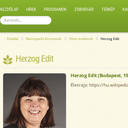
KEZDŐLAP
HÍREK
PROGRAMOK
ZSIBVÁSÁR
TÉRKÉP
KA
Keresés...
Főoldal
Natúrparki kincsestár
Híres emberek
Herzog Edit
Herzog Edit
Herzog Edit (Budapest, 19
Életrajz:
https://hu.wikipedi