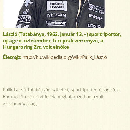
László
(Tatabánya, 1962. január 13. –) sportriporter,
újságíró, üzletember, tereprali-versenyző, a
Hungaroring Zrt. volt elnöke
Életrajz:
http://hu.wikipedia.org/
wiki/Palik_László
Palik László Tatabányán született, sportriporter, újságíró, a
Formula 1-es közvetítések meghatározó hanja volt
visszanonulásáig.