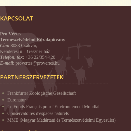
KAPCSOLAT
Pro Vértes
Természetvédelmi Közalapítvány
Cím:
8083 Csákvár,
Kenderesi u – Geszner-ház
Telefon, fax:
+36 22/354-420
E-mail:
provertes@provertes.hu
PARTNERSZERVEZETEK
Frankfurter Zoologische Gesellschaft
Euronatur
Le Fonds Français pour l'Environnement Mondial
Conservatoires d'espaces naturels
MME (Magyar Madártani és Természetvédelmi Egyesület)