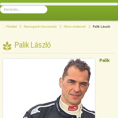
Keresés...
Főoldal
Natúrparki kincsestár
Híres emberek
Palik László
Palik László
Palik