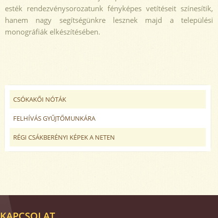
esték rendezvénysorozatunk fényképes vetítéseit színesítik,
hanem nagy segítségünkre lesznek majd a települési
monográfiák elkészítésében.
CSÓKAKŐI NÓTÁK
FELHÍVÁS GYŰJTŐMUNKÁRA
RÉGI CSÁKBERÉNYI KÉPEK A NETEN
KAPCSOLAT