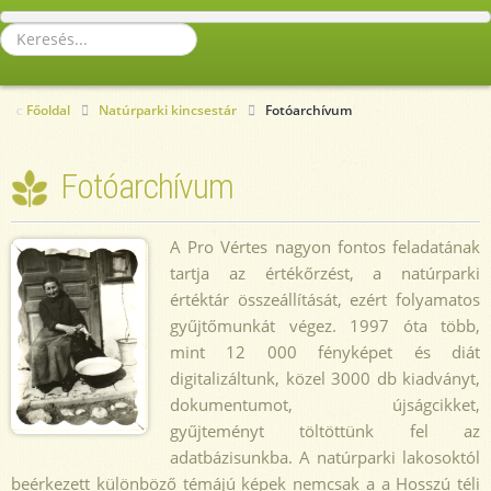
Keresés...
Főoldal
Natúrparki kincsestár
Fotóarchívum
Fotóarchívum
A Pro Vértes nagyon fontos feladatának
tartja az értékőrzést, a natúrparki
értéktár összeállítását, ezért folyamatos
gyűjtőmunkát végez. 1997 óta több,
mint 12 000 fényképet és diát
digitalizáltunk, közel 3000 db kiadványt,
dokumentumot, újságcikket,
gyűjteményt töltöttünk fel az
adatbázisunkba. A natúrparki lakosoktól
beérkezett különböző témájú képek nemcsak a a Hosszú téli