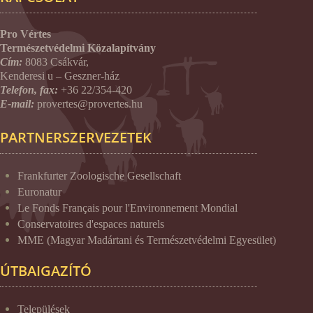
Pro Vértes
Természetvédelmi Közalapítvány
Cím:
8083 Csákvár,
Kenderesi u – Geszner-ház
Telefon, fax:
+36 22/354-420
E-mail:
provertes@provertes.hu
PARTNERSZERVEZETEK
Frankfurter Zoologische Gesellschaft
Euronatur
Le Fonds Français pour l'Environnement Mondial
Conservatoires d'espaces naturels
MME (Magyar Madártani és Természetvédelmi Egyesület)
ÚTBAIGAZÍTÓ
Települések