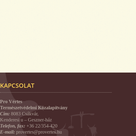
KAPCSOLAT
Pro Vértes
Természetvédelmi Közalapítvány
Cím:
8083 Csákvár,
Kenderesi u – Geszner-ház
Telefon, fax:
+36 22/354-420
E-mail:
provertes@provertes.hu