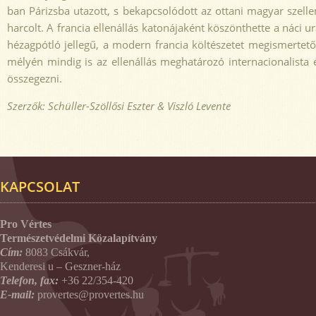
ban Párizsba utazott, s bekapcsolódott az ottani magyar szelle
harcolt. A francia ellenállás katonájaként köszönthette a náci u
hézagpótló jellegű, a modern francia költészetet megismerte
mélyén mindig is az ellenállás meghatározó internacionalista 
összegezni.
Szerzők: Schüller-Szöllősi Eszter & Viszló Levente
KAPCSOLAT
Pro Vértes
Természetvédelmi Közalapítvány
Cím:
8083 Csákvár,
Kenderesi u – Geszner-ház
Telefon, fax:
+36 22/354-420
E-mail:
provertes@provertes.hu