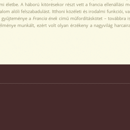
mi életbe. A háború kitörésekor részt vett a francia ellenállási
ralom alóli felszabadulást. Itthoni közéleti és irodalmi funkciói
tő gyűjteménye a
Francia ének
című műfordításkötet – továbbra is 
élménye munkált, ezért volt olyan érzékeny a nagyvilág harcaira