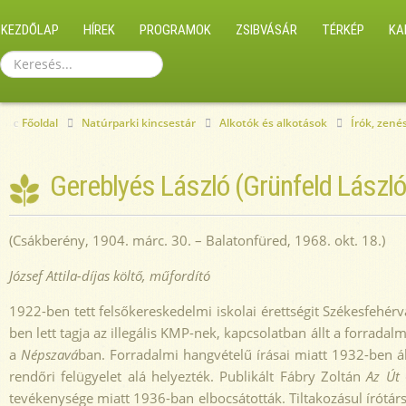
KEZDŐLAP
HÍREK
PROGRAMOK
ZSIBVÁSÁR
TÉRKÉP
KA
Keresés...
Főoldal
Natúrparki kincsestár
Alkotók és alkotások
Írók, zen
Gereblyés László (Grünfeld László
(Csákberény, 1904. márc. 30. – Balatonfüred, 1968. okt. 18.)
József Attila-díjas költő, műfordító
1922-ben tett felsőkereskedelmi iskolai érettségit Székesfehé
ben lett tagja az illegális KMP-nek, kapcsolatban állt a forrada
a
Népszavá
ban. Forradalmi hangvételű írásai miatt 1932-ben á
rendőri felügyelet alá helyezték. Publikált Fábry Zoltán
Az Út
tevékenysége miatt 1936-ban elbocsátották. Tiltakozásul írót