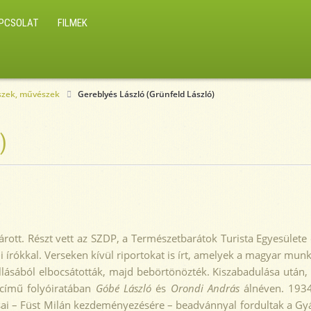
PCSOLAT
FILMEK
észek, művészek
Gereblyés László (Grünfeld László)
)
rvárott. Részt vett az SZDP, a Természetbarátok Turista Egyesül
lmi írókkal. Verseken kívül riportokat is írt, amelyek a magyar mun
llásából elbocsátották, majd bebörtönözték. Kiszabadulása után
című folyóiratában
Góbé László
és
Orondi András
álnéven. 1934-
ársai – Füst Milán kezdeményezésére – beadvánnyal fordultak a G