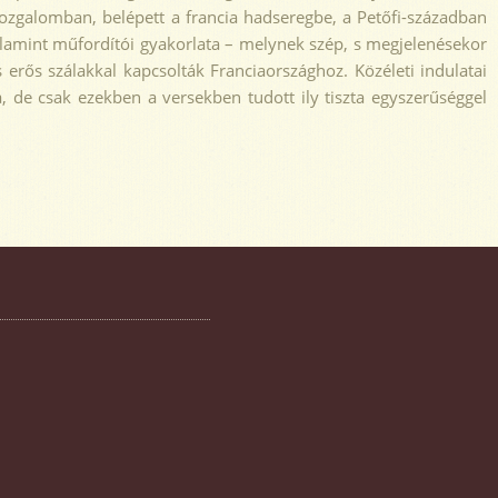
 mozgalomban, belépett a francia hadseregbe, a Petőfi-században
, valamint műfordítói gyakorlata – melynek szép, s megjelenésekor
erős szálakkal kapcsolták Franciaországhoz. Közéleti indulatai
, de csak ezekben a versekben tudott ily tiszta egyszerűséggel