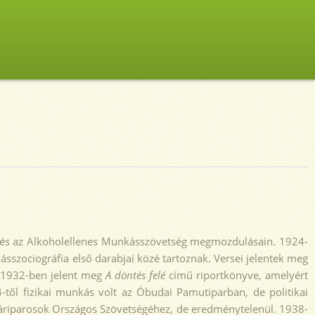
ete és az Alkoholellenes Munkásszövetség megmozdulásain. 1924-
kásszociográfia első darabjai közé tartoznak. Versei jelentek meg
, 1932-ben jelent meg
A döntés felé
című riportkönyve, amelyért
től fizikai munkás volt az Óbudai Pamutiparban, de politikai
yáriparosok Országos Szövetségéhez, de eredménytelenül. 1938-