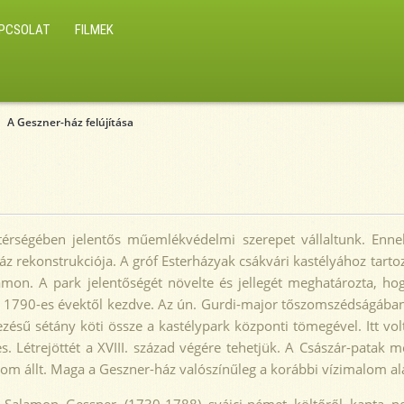
PCSOLAT
FILMEK
A Geszner-ház felújítása
térségében jelentős műemlékvédelmi szerepet vállaltunk. Enne
z rekonstrukciója. A gróf Esterházyak csákvári kastélyához tart
zámon. A park jelentőségét növelte és jellegét meghatározta, h
 1790-es évektől kezdve. Az ún. Gurdi-major tőszomszédságában k
ezésű sétány köti össze a kastélypark központi tömegével. Itt vo
. Létrejöttét a XVIII. század végére tehetjük. A Császár-patak m
lom állt. Maga a Geszner-ház valószínűleg a korábbi vízimalom ala