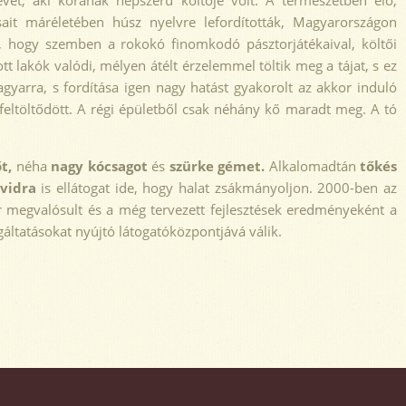
vét, aki korának népszerű költője volt. A természetben élő,
sait máréletében húsz nyelvre lefordították, Magyarországon
e, hogy szemben a rokokó finomkodó pásztorjátékaival, költői
tt lakók valódi, mélyen átélt érzelemmel töltik meg a tájat, s ez
agyarra, s fordítása igen nagy hatást gyakorolt az akkor induló
 feltöltődött. A régi épületből csak néhány kő maradt meg. A tó
t,
néha
nagy kócsagot
és
szürke gémet.
Alkalomadtán
tőkés
vidra
is ellátogat ide, hogy halat zsákmányoljon. 2000-ben az
már megvalósult és a még tervezett fejlesztések eredményeként a
áltatásokat nyújtó látogatóközpontjává válik.