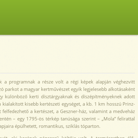
k a programnak a része volt a régi képek alapján véghezvitt
ozó parkot a magyar kertművészet egyik legjelesebb alkotásaként
ogy különböző kerti dísztárgyaknak és díszépítményeknek adott
ialakított kisebb kertészeti egységet, a kb. 1 km hosszú Prinz-
lt felfedezhető a kertészet, a Geszner-ház, valamint a medveház
entén – egy 1795-ös térkép tanúsága szerint – „Mola” felirattal
pjaira épülhetett, romantikus, sziklás tóparton.