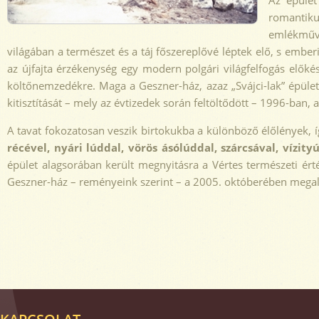
Az épület
romantiku
emlékműve
világában a természet és a táj főszereplővé léptek elő, s emberi
az újfajta érzékenység egy modern polgári világfelfogás előkés
költőnemzedékre. Maga a Geszner-ház, azaz „Svájci-lak” épülete
kitisztítását – mely az évtizedek során feltöltődött – 1996-ban,
A tavat fokozatosan veszik birtokukba a különböző élőlények, í
récével, nyári lúddal, vörös ásólúddal, szárcsával, vízity
épület alagsorában került megnyitásra a Vértes természeti érté
Geszner-ház – reményeink szerint – a 2005. októberében megalak