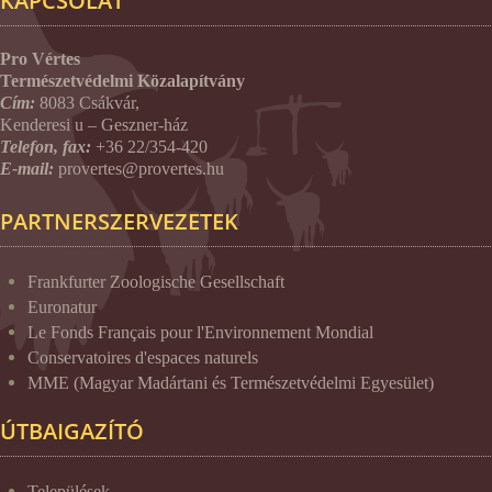
KAPCSOLAT
Pro Vértes
Természetvédelmi Közalapítvány
Cím:
8083 Csákvár,
Kenderesi u – Geszner-ház
Telefon, fax:
+36 22/354-420
E-mail:
provertes@provertes.hu
PARTNERSZERVEZETEK
Frankfurter Zoologische Gesellschaft
Euronatur
Le Fonds Français pour l'Environnement Mondial
Conservatoires d'espaces naturels
MME (Magyar Madártani és Természetvédelmi Egyesület)
ÚTBAIGAZÍTÓ
Települések