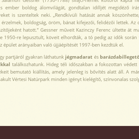
 Salamon Gessner (1730-1788) svájci-német költőről kapta ne
s ember boldog álomvilágát, gondtalan idilljét megidéző írá
ket is szenteltek neki. „Rendkívüli hatását annak köszönhett
 érzelmek, boldogság, öröm, bánat kifejezői, felidézői lettek. Az o
zítőjeként hatott.” Gessner műveit Kazinczy Ferenc ültette át m
 1950-re lepusztult, köveit elhordták, a tó pedig az idők során
 az épület arányaiban való újjáépítését 1997-ben kezdtük el.
gy partjáról gyakran láthatunk
jégmadarat
és
barázdabillegető
úkkal
találkozhatunk. Hideg téli időszakban a fokozottan védett
keit bemutató kiállítás, amely jelenleg is bővítés alatt áll. A 
ult Vértesi Natúrpark minden igényt kielégítő, színvonalas szolg