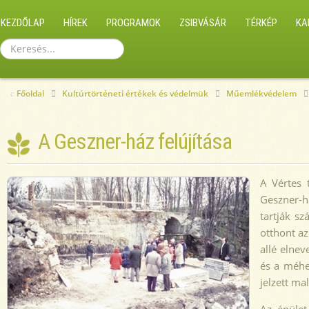
KEZDŐLAP
HÍREK
PROGRAMOK
ZSIBVÁSÁR
TÉRKÉP
KA
Keresés...
Főoldal
Kultúrtörténeti értékek és védelmük
Műemlékvédelem
A Geszner-ház felújítása
A Vértes 
Geszner-há
tartják s
otthont az
allé elnev
és a méhes
jelzett ma