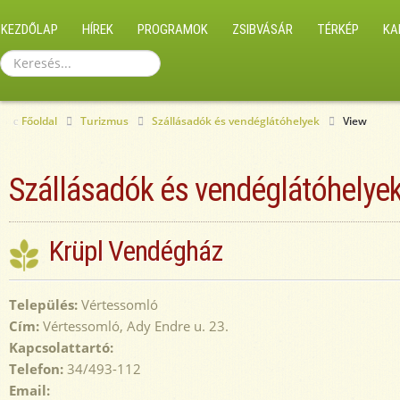
KEZDŐLAP
HÍREK
PROGRAMOK
ZSIBVÁSÁR
TÉRKÉP
KA
Keresés...
Főoldal
Turizmus
Szállásadók és vendéglátóhelyek
View
Szállásadók és vendéglátóhelye
Krüpl Vendégház
Település:
Vértessomló
Cím:
Vértessomló, Ady Endre u. 23.
Kapcsolattartó:
Telefon:
34/493-112
Email: