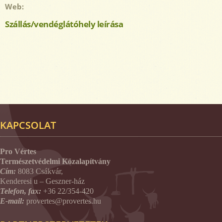
Web:
Szállás/vendéglátóhely leírása
KAPCSOLAT
Pro Vértes
Természetvédelmi Közalapítvány
Cím:
8083 Csákvár,
Kenderesi u – Geszner-ház
Telefon, fax:
+36 22/354-420
E-mail:
provertes@provertes.hu