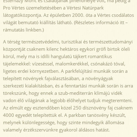
Esterházy Móric és családjának pihenőhelye volt, ma pedig a
Pro Vértes üzemeltetésében a Vértesi Natúrpark
látogatóközpontja. Az épületben 2000. óta a Vértes csodálatos
világát bemutató kiállítás látható. (Részletes információ itt –
rámutatás linkben.)
A térség természetvédelmi, turisztikai és természettudományi
központját csaknem kilenc hektáros egykori grófi birtok öleli
körül, mely ma is idilli hangulatú tájkert romantikus
tájelemekkel: vízeséssel, malomkerékkel, csónakázó tóval,
ligetes erdei környezetben. A parkfelújítási munkák során a
telepített növények fajválasztásában, a növényágyak
szerkezeti kialakításban, és a fenntartási munkák során is arra
törekszünk, hogy ennek a szub-mediterrán klímájú vidék
vadon élő világának a legjobb élőhelyet tudjuk megteremteni.
Az elmúlt egy esztendőben közel 250 dísznövény faj csaknem
4000 egyedét telepítettük el. A parkban tanösvény készült,
melynek különlegessége, hogy szinte mindegyik állomása
valamely érzékszervünkre gyakorol áldásos hatást.