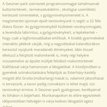
A Geszner-park szervezett programcsomagjai tartalmaznak
kultúrtörténeti-, természetvédelmi-, ökológiai szemléletű
kertészeti ismereteket, s gyógynövényismeretet is. A
megismerést újonnan épült tanösvényünk is segíti: a 32 féle
illatos fűszer- és gyógynövényből kiültetett növénysimogató,
a levendula labirintus, a gyógynövénykert, a lepkekertek –
hogy csak a legfontosabbakat említsük. A kisebb gyermekeket
interaktív játékok várják, míg a nagyobbakat kalandtúrákon
keresztül nyújtunk maradandó élményeket. Idén ősszel
elkészül a felújított malomkerék is, mely régi helyére
visszaemelve az épület múltját felidéző malomtörténeti
kiállítással várja hamarosan a látogatókat. A közeljövőben a
gyerekek szórakoztatására felépítjük az Esterházy-kastély
mögött álló Grotta (műbarlang) mását is, valamint játszóházat
is tervezünk, a tavon pedig csónakázni is lehet majd, vízi
tanösvényt érintve. A Geszner-park gyalogosan, kerékpárral
és lóháton is bejárható. Munkanapokon és előre egyeztetett
időpontokban hétvégén is várja kedves látogatóit egész
évben.