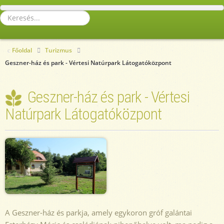
Keresés...
Főoldal
Turizmus
Geszner-ház és park - Vértesi Natúrpark Látogatóközpont
Geszner-ház és park - Vértesi
Natúrpark Látogatóközpont
A Geszner-ház és parkja, amely egykoron gróf galántai