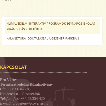
KLÍMAVÉDELMI INTERAKTÍV PROGRAMOK EGYNAPOS ISKOLÁS
KIRÁNDULÁS KERETÉBEN
KALANDTÚRA IDŐUTAZÁSSAL A GESZNER-PARKBAN
KAPCSOLAT
Pro Vértes
Természetvédelmi Közalapítvány
Cím:
8083 Csákvár,
Kenderesi u – Geszner-ház
Telefon, fax:
+36 22/354-420
E-mail:
provertes@provertes.hu