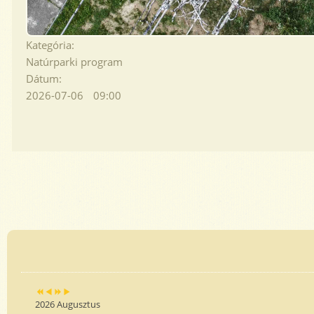
Kategória:
Natúrparki program
Dátum:
2026-07-06
09:00
Previous
Previous
Next
Next
Year
Month
Year
Month
2026 Augusztus