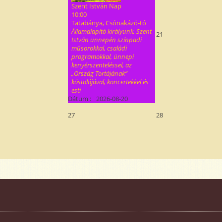
Szent István Nap
10:00
Tatabánya, Csónakázó-tó
Államalapító királyunk, Szent
21
István ünnepén színpadi
műsorokkal, családi
programokkal, ünnepi
kenyérszenteléssel, az
„Ország Tortájának”
kóstolójával, koncertekkel és
esti
Dátum :
2026-08-20
27
28