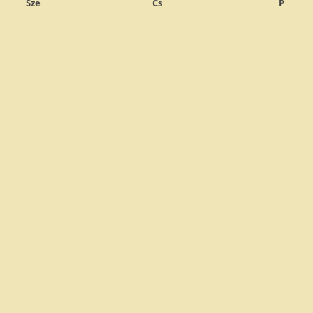
Sze
Cs
P