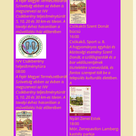
A Fejér Megyei Természetbarát
Szövetség ebben az évben is
megszervezi az IVV
Csákberény teljesítménytúrát
5, 10, 20 és 30 km-es távon. A
Csókakői Szent Donát
tavalyi évhez hasonlóan a
búcsú
művelődési ház előterében
16:00
Csókakő, Sport u. 8.
A hagyományos egyházi és
közösségi esemény Szent
Donát, a szőlősgazdák és a
IVV Csákberény
bor védőszentjének
teljesítménytúra
tiszteletére szerveződik, és
08:00
fontos szerepet tölt be a
A Fejér Megyei Természetbarát
település kulturális életében.
Szövetség ebben az évben is
A
megszervezi az IVV
Csákberény teljesítménytúrát
5, 10, 20 és 30 km-es távon. A
tavalyi évhez hasonlóan a
művelődési ház előterében
Nyári Zenei Estek
18:00
Mór, Zenepavilon Lamberg-
kastély parkja