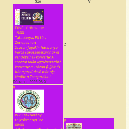
Szo
V
1
Fúvós örömzene
19:00
Tatabánya, Fő tér,
Zenepavilon
2
Százan fújják! - Tatabánya
Város Fúvószenekarának és
vendégeinek koncertje A
sorozat talán legnépszerűbb
koncertje a Százan fújják! és
bár a produkció már rég
kinőtte a Zenepavilont,
Dátum :
2026-08-01
8
IVV Csákberény
teljesítménytúra
9
08:00