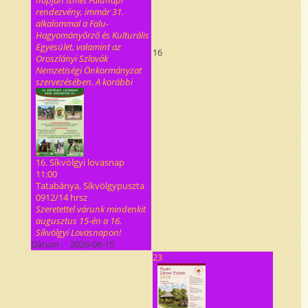
napján ismét Falunapi
rendezvény, immár 31.
alkalommal a Falu-
Hagyományőrző és Kulturális
Egyesület, valamint az
16
Oroszlányi Szlovák
Nemzetiségi Önkormányzat
szervezésében. A korábbi
16. Síkvölgyi lovasnap
11:00
Tatabánya, Síkvölgypuszta
0912/14 hrsz
Szeretettel várunk mindenkit
augusztus 15-én a 16.
Síkvölgyi Lovasnapon!
Dátum :
2026-08-15
23