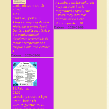
A Lamberg-kastély Kulturális
Csókakői Szent Donát
Központ 2026-ban is
búcsú
megrendezi a Nyári Zenei
16:00
Esteket, mely idén már
Csókakő, Sport u. 8.
harminckét éves lesz.
A hagyományos egyházi és
Vasárnaponként 18
közösségi esemény Szent
Dátum :
2026-08-09
Donát, a szőlősgazdák és a
bor védőszentjének
tiszteletére szerveződik, és
fontos szerepet tölt be a
település kulturális életében.
A
Dátum :
2026-08-08
15
31. Falunap
08:00
Oroszlány Erzsébet liget -
Szent Flórián tér
2026. augusztus 15-16.