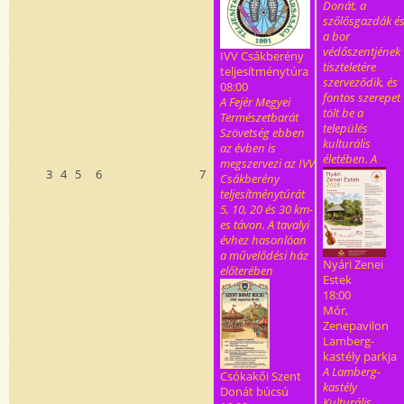
Donát, a
szőlősgazdák é
a bor
védőszentjének
IVV Csákberény
tiszteletére
teljesítménytúra
szerveződik, és
08:00
fontos szerepet
A Fejér Megyei
tölt be a
Természetbarát
település
Szövetség ebben
kulturális
az évben is
életében. A
megszervezi az IVV
3
4
5
6
7
Csákberény
teljesítménytúrát
5, 10, 20 és 30 km-
es távon. A tavalyi
évhez hasonlóan
a művelődési ház
Nyári Zenei
előterében
Estek
18:00
Mór,
Zenepavilon
Lamberg-
kastély parkja
A Lamberg-
Csókakői Szent
kastély
Donát búcsú
Kulturális