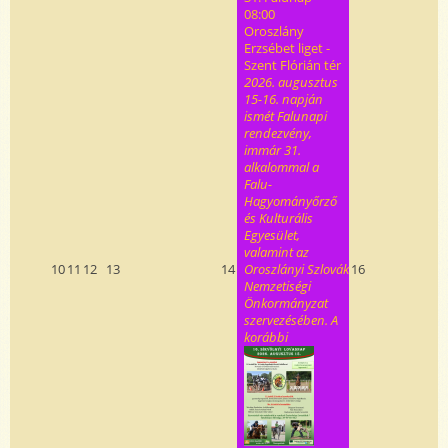
08:00
Oroszlány
Erzsébet liget -
Szent Flórián tér
2026. augusztus
15-16. napján
ismét Falunapi
rendezvény,
immár 31.
alkalommal a
Falu-
Hagyományőrző
és Kulturális
Egyesület,
valamint az
10
11
12
13
14
Oroszlányi Szlovák
16
Nemzetiségi
Önkormányzat
szervezésében. A
korábbi