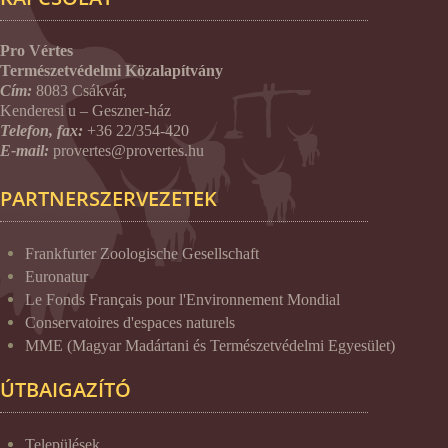
Pro Vértes
Természetvédelmi Közalapítvány
Cím:
8083 Csákvár,
Kenderesi u – Geszner-ház
Telefon, fax:
+36 22/354-420
E-mail:
provertes@provertes.hu
PARTNERSZERVEZETEK
Frankfurter Zoologische Gesellschaft
Euronatur
Le Fonds Français pour l'Environnement Mondial
Conservatoires d'espaces naturels
MME (Magyar Madártani és Természetvédelmi Egyesület)
ÚTBAIGAZÍTÓ
Települések