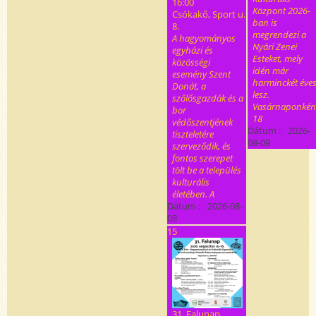
16:00
Központ 2026-
Csókakő, Sport u.
ban is
8.
megrendezi a
A hagyományos
Nyári Zenei
egyházi és
Esteket, mely
közösségi
idén már
esemény Szent
harminckét éve
Donát, a
lesz.
szőlősgazdák és a
Vasárnaponkén
bor
18
védőszentjének
Dátum :
2026-
tiszteletére
08-09
szerveződik, és
fontos szerepet
tölt be a település
kulturális
életében. A
Dátum :
2026-08-
08
15
31. Falunap