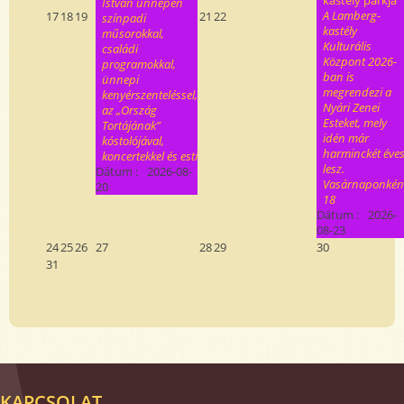
kastély parkja
István ünnepén
A Lamberg-
17
18
19
21
22
színpadi
kastély
műsorokkal,
Kulturális
családi
Központ 2026-
programokkal,
ban is
ünnepi
megrendezi a
kenyérszenteléssel,
Nyári Zenei
az „Ország
Esteket, mely
Tortájának”
idén már
kóstolójával,
harminckét éve
koncertekkel és esti
lesz.
Dátum :
2026-08-
Vasárnaponkén
20
18
Dátum :
2026-
08-23
24
25
26
27
28
29
30
31
KAPCSOLAT