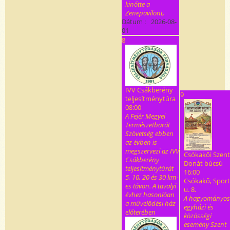
kinőtte a
Zenepavilont,
Dátum :
2026-08-
01
8
IVV Csákberény
9
teljesítménytúra
08:00
A Fejér Megyei
Természetbarát
Szövetség ebben
az évben is
megszervezi az IVV
Csókakői Szent
Csákberény
Donát búcsú
teljesítménytúrát
16:00
5, 10, 20 és 30 km-
Csókakő, Sport
es távon. A tavalyi
u. 8.
évhez hasonlóan
A hagyományos
a művelődési ház
egyházi és
előterében
közösségi
esemény Szent