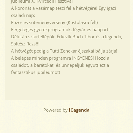
Jubileumi X. Kvircedli Fesztivál
A koronát a vasárnap teszi fel a hétvégére! Egy igazi
családi nap:
Főző- és süteményverseny (Kóstolásra fel!)
Fergeteges gyerekprogramok, légvár és habparti
Délután sztárfellépők: Érkezik Buch Tibor és a legenda,
Soltész Rezső!
A hétvégét pedig a Tutti Zenekar éjszakai bálja zárja!
A belépés minden programra INGYENES! Hozd a
családot, a barátokat, és ünnepeljük együtt ezt a
fantasztikus jubileumot!
Powered by
iCagenda