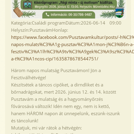
Kategória:
Családi program
Dátum:
2026-06-14
09:00
Helyszín:
Pusztavám
Honlap:
https://www.facebook.com/Pusztavamkultur/posts/-h%C
napos-mulats%C3%A1g-pusztav%C3%A1mon-j%C3%B6n-a-
fesztiv%C3%A1lh%C3%A9tv%C3%A9gek%C3%A9sz%C3%AD
a-t%C3%A1ncos-cip/1635878678544751/
Három napos mulatság Pusztavámon! Jön a
Fesztiválhétvége!
Készítsétek a táncos cipőket, a dirndliket és a
bőrnadrágokat, mert 2026. június 12. és 14. között
Pusztavám a mulatság és a hagyományőrzés
fővárosává változik! Idén nem egy, nem is kettő,
hanem HÁROM napon át ünnepelünk, eszünk-iszunk
és táncolunk!
Mutatjuk, mi vár rátok a hétvégén: