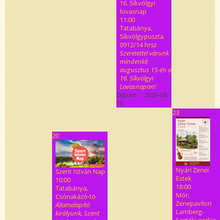
16. Síkvölgyi
lovasnap
11:00
Tatabánya,
Síkvölgypuszta
0912/14 hrsz
Szeretettel várunk
mindenkit
augusztus 15-én a
16. Síkvölgyi
Lovasnapon!
Dátum :
2026-08-
15
23
20
Nyári Zenei
Szent István Nap
Estek
10:00
18:00
Tatabánya,
Mór,
Csónakázó-tó
Zenepavilon
Államalapító
Lamberg-
királyunk, Szent