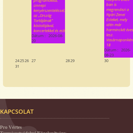
programokkal,
ban is
ünnepi
megrendezi a
kenyérszenteléssel,
Nyári Zenei
az „Ország
Esteket, mely
Tortájának”
idén már
kóstolójával,
harminckét éve
koncertekkel és esti
lesz.
Dátum :
2026-08-
Vasárnaponkén
20
18
Dátum :
2026-
08-23
24
25
26
27
28
29
30
31
KAPCSOLAT
Pro Vértes