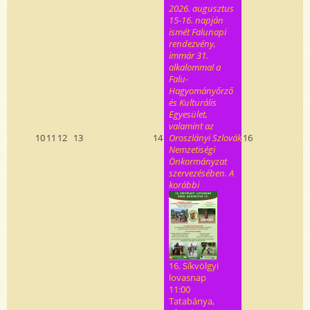
2026. augusztus
15-16. napján
ismét Falunapi
rendezvény,
immár 31.
alkalommal a
Falu-
Hagyományőrző
és Kulturális
Egyesület,
valamint az
10
11
12
13
14
Oroszlányi Szlovák
16
Nemzetiségi
Önkormányzat
szervezésében. A
korábbi
16. Síkvölgyi
lovasnap
11:00
Tatabánya,