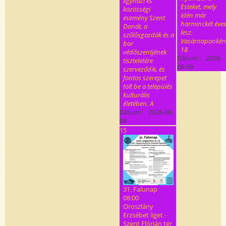
egyházi és
Esteket, mely
közösségi
idén már
esemény Szent
harminckét éve
Donát, a
lesz.
szőlősgazdák és a
Vasárnaponkén
bor
18
védőszentjének
Dátum :
2026-
tiszteletére
08-09
szerveződik, és
fontos szerepet
tölt be a település
kulturális
életében. A
Dátum :
2026-08-
08
15
31. Falunap
08:00
Oroszlány
Erzsébet liget -
Szent Flórián tér