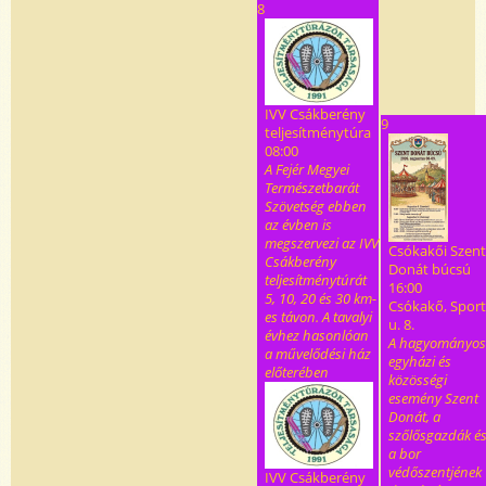
8
IVV Csákberény
9
teljesítménytúra
08:00
A Fejér Megyei
Természetbarát
Szövetség ebben
az évben is
megszervezi az IVV
Csókakői Szent
Csákberény
Donát búcsú
teljesítménytúrát
16:00
5, 10, 20 és 30 km-
Csókakő, Sport
es távon. A tavalyi
u. 8.
évhez hasonlóan
A hagyományos
a művelődési ház
egyházi és
előterében
közösségi
esemény Szent
Donát, a
szőlősgazdák é
a bor
védőszentjének
IVV Csákberény