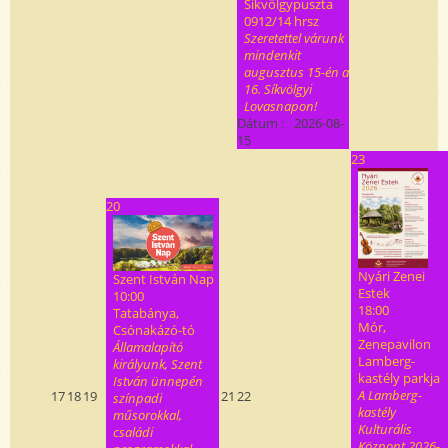
Síkvölgypuszta
0912/14 hrsz
Szeretettel várunk
mindenkit
augusztus 15-én a
16. Síkvölgyi
Lovasnapon!
Dátum :
2026-08-
15
23
20
Nyári Zenei
Szent István Nap
Estek
10:00
18:00
Tatabánya,
Mór,
Csónakázó-tó
Zenepavilon
Államalapító
Lamberg-
királyunk, Szent
kastély parkja
István ünnepén
A Lamberg-
17
18
19
21
22
színpadi
kastély
műsorokkal,
Kulturális
családi
Központ 2026-