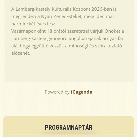
A Lamberg-kastély Kulturális Központ 2026-ban is
megrendezi a Nyári Zenei Esteket, mely idén már
harminckét éves lesz.
Vasárnaponként 18 órától szeretettel várjuk Önöket a
Lamberg-kastély gyönyörű angolparkjának árnyas fái
alá, hogy együtt élvezzük a minőségi és szórakoztató
élőzenét.
Powered by
iCagenda
Previous
Previous
Next
Next
Year
Month
Year
Month
PROGRAMNAPTÁR