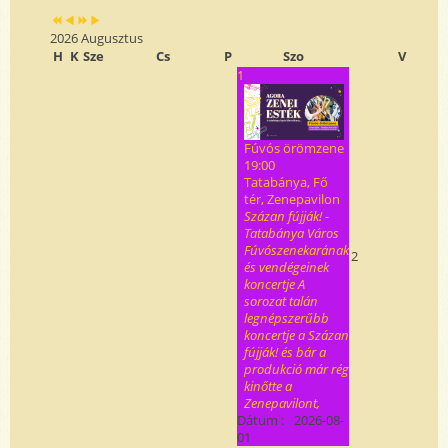
2026 Augusztus
H
K
Sze
Cs
P
Szo
V
1
Fúvós örömzene
19:00
Tatabánya, Fő
tér, Zenepavilon
Százan fújják! -
Tatabánya Város
Fúvószenekarának
2
és vendégeinek
koncertje A
sorozat talán
legnépszerűbb
koncertje a Százan
fújják! és bár a
produkció már rég
kinőtte a
Zenepavilont,
Dátum :
2026-08-
01