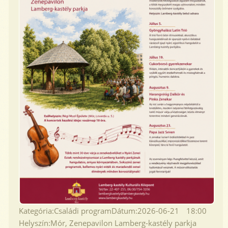
Kategória:
Családi program
Dátum:
2026-06-21
18:00
Helyszín:
Mór, Zenepavilon Lamberg-kastély parkja