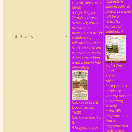
tiszteletére
teljesítménytúra
szerveződik, és
08:00
fontos szerepet
A Fejér Megyei
tölt be a
Természetbarát
település
Szövetség ebben
kulturális
az évben is
életében. A
megszervezi az IVV
3
4
5
6
7
Csákberény
teljesítménytúrát
5, 10, 20 és 30 km-
es távon. A tavalyi
évhez hasonlóan
a művelődési ház
Nyári Zenei
előterében
Estek
18:00
Mór,
Zenepavilon
Lamberg-
kastély parkja
A Lamberg-
Csókakői Szent
kastély
Donát búcsú
Kulturális
16:00
Központ 2026-
Csókakő, Sport u.
ban is
8.
megrendezi a
A hagyományos
Nyári Zenei