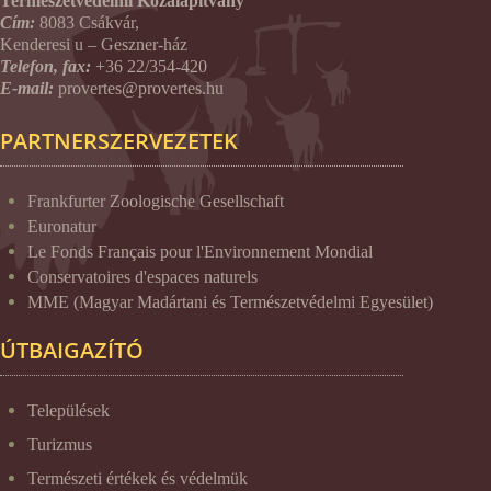
Természetvédelmi Közalapítvány
Cím:
8083 Csákvár,
Kenderesi u – Geszner-ház
Telefon, fax:
+36 22/354-420
E-mail:
provertes@provertes.hu
PARTNERSZERVEZETEK
Frankfurter Zoologische Gesellschaft
Euronatur
Le Fonds Français pour l'Environnement Mondial
Conservatoires d'espaces naturels
MME (Magyar Madártani és Természetvédelmi Egyesület)
ÚTBAIGAZÍTÓ
Települések
Turizmus
Természeti értékek és védelmük