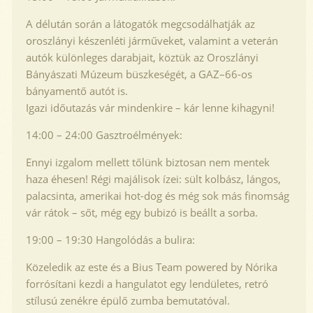
A délután során a látogatók megcsodálhatják az
oroszlányi készenléti járműveket, valamint a veterán
autók különleges darabjait, köztük az Oroszlányi
Bányászati Múzeum büszkeségét, a GAZ–66-os
bányamentő autót is.
Igazi időutazás vár mindenkire – kár lenne kihagyni!
14:00 – 24:00 Gasztroélmények:
Ennyi izgalom mellett tőlünk biztosan nem mentek
haza éhesen! Régi majálisok ízei: sült kolbász, lángos,
palacsinta, amerikai hot-dog és még sok más finomság
vár rátok – sőt, még egy bubizó is beállt a sorba.
19:00 – 19:30 Hangolódás a bulira:
Közeledik az este és a Bius Team powered by Nórika
forrósítani kezdi a hangulatot egy lendületes, retró
stílusú zenékre épülő zumba bemutatóval.