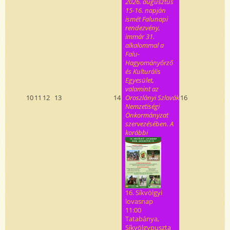
2026. augusztus
15-16. napján
ismét Falunapi
rendezvény,
immár 31.
alkalommal a
Falu-
Hagyományőrző
és Kulturális
Egyesület,
valamint az
10
11
12
13
14
Oroszlányi Szlovák
16
Nemzetiségi
Önkormányzat
szervezésében. A
korábbi
16. Síkvölgyi
lovasnap
11:00
Tatabánya,
Síkvölgypuszta