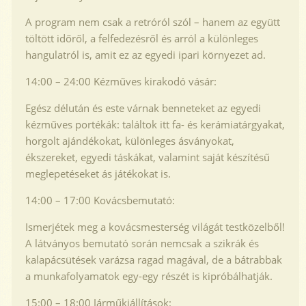
A program nem csak a retróról szól – hanem az együtt
töltött időről, a felfedezésről és arról a különleges
hangulatról is, amit ez az egyedi ipari környezet ad.
14:00 – 24:00 Kézműves kirakodó vásár:
Egész délután és este várnak benneteket az egyedi
kézműves portékák: találtok itt fa- és kerámiatárgyakat,
horgolt ajándékokat, különleges ásványokat,
ékszereket, egyedi táskákat, valamint saját készítésű
meglepetéseket ás játékokat is.
14:00 – 17:00 Kovácsbemutató:
Ismerjétek meg a kovácsmesterség világát testközelből!
A látványos bemutató során nemcsak a szikrák és
kalapácsütések varázsa ragad magával, de a bátrabbak
a munkafolyamatok egy-egy részét is kipróbálhatják.
15:00 – 18:00 Járműkiállítások: