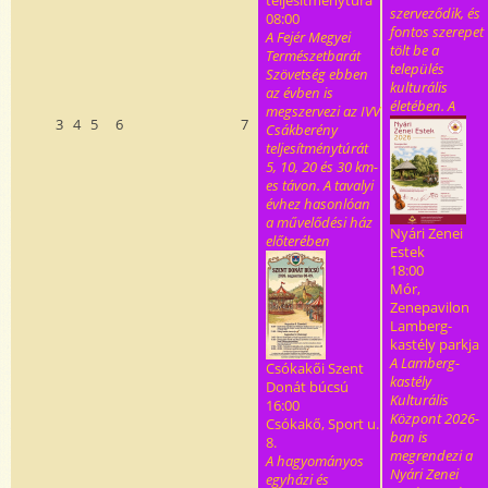
teljesítménytúra
szerveződik, és
08:00
fontos szerepet
A Fejér Megyei
tölt be a
Természetbarát
település
Szövetség ebben
kulturális
az évben is
életében. A
megszervezi az IVV
3
4
5
6
7
Csákberény
teljesítménytúrát
5, 10, 20 és 30 km-
es távon. A tavalyi
évhez hasonlóan
a művelődési ház
Nyári Zenei
előterében
Estek
18:00
Mór,
Zenepavilon
Lamberg-
kastély parkja
A Lamberg-
Csókakői Szent
kastély
Donát búcsú
Kulturális
16:00
Központ 2026-
Csókakő, Sport u.
ban is
8.
megrendezi a
A hagyományos
Nyári Zenei
egyházi és