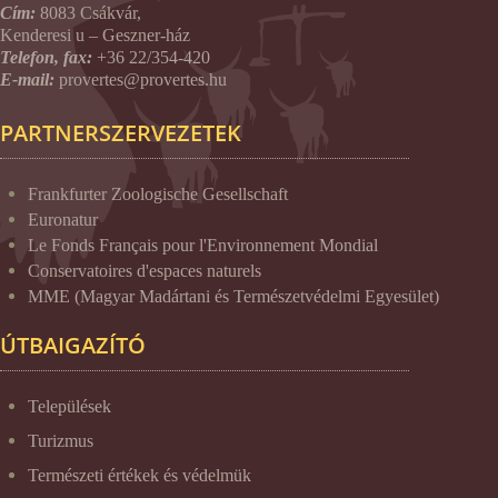
Cím:
8083 Csákvár,
Kenderesi u – Geszner-ház
Telefon, fax:
+36 22/354-420
E-mail:
provertes@provertes.hu
PARTNERSZERVEZETEK
Frankfurter Zoologische Gesellschaft
Euronatur
Le Fonds Français pour l'Environnement Mondial
Conservatoires d'espaces naturels
MME (Magyar Madártani és Természetvédelmi Egyesület)
ÚTBAIGAZÍTÓ
Települések
Turizmus
Természeti értékek és védelmük