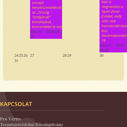
ban is
ünnepi
megrendezi a
kenyérszenteléssel,
Nyári Zenei
az „Ország
Esteket, mely
Tortájának”
idén már
kóstolójával,
harminckét éve
koncertekkel és esti
lesz.
Dátum :
2026-08-
Vasárnaponkén
20
18
Dátum :
2026-
08-23
24
25
26
27
28
29
30
31
KAPCSOLAT
Pro Vértes
Természetvédelmi Közalapítvány