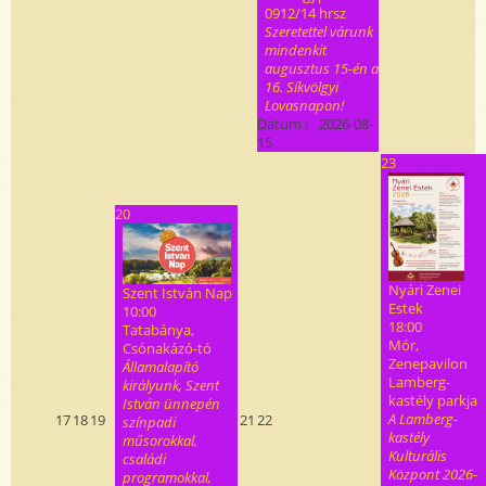
0912/14 hrsz
Szeretettel várunk
mindenkit
augusztus 15-én a
16. Síkvölgyi
Lovasnapon!
Dátum :
2026-08-
15
23
20
Nyári Zenei
Szent István Nap
Estek
10:00
18:00
Tatabánya,
Mór,
Csónakázó-tó
Zenepavilon
Államalapító
Lamberg-
királyunk, Szent
kastély parkja
István ünnepén
A Lamberg-
17
18
19
21
22
színpadi
kastély
műsorokkal,
Kulturális
családi
Központ 2026-
programokkal,