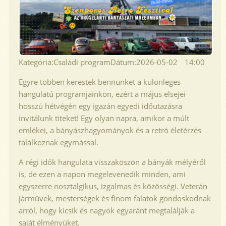
Kategória:
Családi program
Dátum:
2026-05-02
14:00
Egyre többen kerestek bennünket a különleges
hangulatú programjainkon, ezért a május elsejei
hosszú hétvégén egy igazán egyedi időutazásra
invitálunk titeket! Egy olyan napra, amikor a múlt
emlékei, a bányászhagyományok és a retró életérzés
találkoznak egymással.
A régi idők hangulata visszaköszön a bányák mélyéről
is, de ezen a napon megelevenedik minden, ami
egyszerre nosztalgikus, izgalmas és közösségi. Veterán
járművek, mesterségek és finom falatok gondoskodnak
arról, hogy kicsik és nagyok egyaránt megtalálják a
saját élményüket.