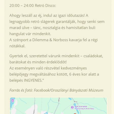
20:00 – 24:00 Retró Disco:
Ahogy leszáll az éj, indul az igazi időutazás! A
legnagyobb retró slágerek garantálják, hogy senki sem
marad ülve – tánc, nosztalgia és hamisítatlan buli
hangulat vár mindenkit.
A szénport a Dilemma & Norboss kavarja fel a régi
nótákkal.
Gyertek el, szeretettel várunk mindenkit – családokat,
barátokat és minden érdeklődőt!
Az eseményen való részvétel kedvezményes
belépőjegy megváltásához kötött, 6 éves kor alatt a
belépés INGYENES.”
Forrás és fotó: Facebook/Oroszlányi Bányászati Múzeum