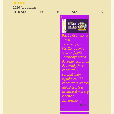
2026 Augusztus
H
K
Sze
Cs
P
Szo
V
1
Fúvós örömzene
19:00
Tatabánya, Fő
tér, Zenepavilon
Százan fújják! -
Tatabánya Város
Fúvószenekarának
2
és vendégeinek
koncertje A
sorozat talán
legnépszerűbb
koncertje a Százan
fújják! és bár a
produkció már rég
kinőtte a
Zenepavilont,
Dátum :
2026-08-
01
8