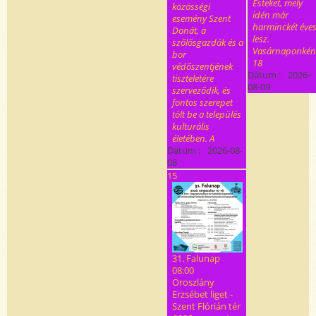
Esteket, mely
közösségi
idén már
esemény Szent
harminckét éve
Donát, a
lesz.
szőlősgazdák és a
Vasárnaponkén
bor
18
védőszentjének
Dátum :
2026-
tiszteletére
08-09
szerveződik, és
fontos szerepet
tölt be a település
kulturális
életében. A
Dátum :
2026-08-
08
15
31. Falunap
08:00
Oroszlány
Erzsébet liget -
Szent Flórián tér