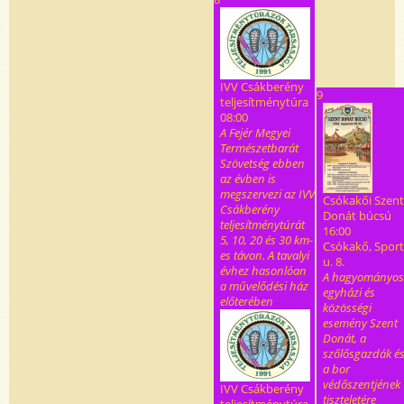
IVV Csákberény
9
teljesítménytúra
08:00
A Fejér Megyei
Természetbarát
Szövetség ebben
az évben is
megszervezi az IVV
Csókakői Szent
Csákberény
Donát búcsú
teljesítménytúrát
16:00
5, 10, 20 és 30 km-
Csókakő, Sport
es távon. A tavalyi
u. 8.
évhez hasonlóan
A hagyományos
a művelődési ház
egyházi és
előterében
közösségi
esemény Szent
Donát, a
szőlősgazdák é
a bor
védőszentjének
IVV Csákberény
tiszteletére