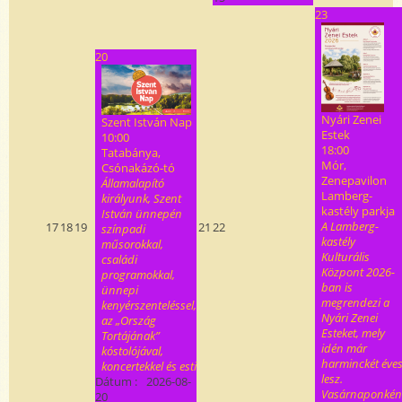
23
20
Nyári Zenei
Szent István Nap
Estek
10:00
18:00
Tatabánya,
Mór,
Csónakázó-tó
Zenepavilon
Államalapító
Lamberg-
királyunk, Szent
kastély parkja
István ünnepén
A Lamberg-
17
18
19
21
22
színpadi
kastély
műsorokkal,
Kulturális
családi
Központ 2026-
programokkal,
ban is
ünnepi
megrendezi a
kenyérszenteléssel,
Nyári Zenei
az „Ország
Esteket, mely
Tortájának”
idén már
kóstolójával,
harminckét éve
koncertekkel és esti
lesz.
Dátum :
2026-08-
Vasárnaponkén
20