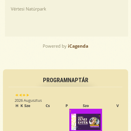
Vértesi Natúrpark
Powered by
iCagenda
Previous
Previous
Next
Next
Year
Month
Year
Month
PROGRAMNAPTÁR
2026 Augusztus
H
K
Sze
Cs
P
Szo
V
1