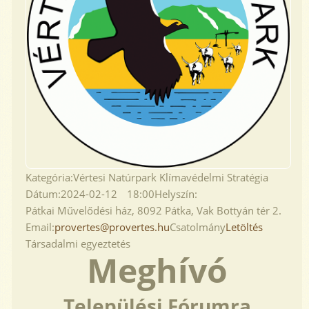
Kategória:
Vértesi Natúrpark Klímavédelmi Stratégia
Dátum:
2024-02-12
18:00
Helyszín:
Pátkai Művelődési ház, 8092 Pátka, Vak Bottyán tér 2.
Email:
provertes@provertes.hu
Csatolmány
Letöltés
Társadalmi egyeztetés
Meghívó
Települési Fórumra