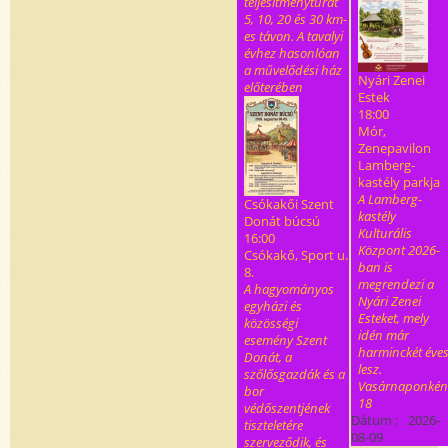
teljesítménytúrát
5, 10, 20 és 30 km-
es távon. A tavalyi
évhez hasonlóan
a művelődési ház
Nyári Zenei
előterében
Estek
18:00
Mór,
Zenepavilon
Lamberg-
kastély parkja
A Lamberg-
Csókakői Szent
kastély
Donát búcsú
Kulturális
16:00
Központ 2026-
Csókakő, Sport u.
ban is
8.
megrendezi a
A hagyományos
Nyári Zenei
egyházi és
Esteket, mely
közösségi
idén már
esemény Szent
harminckét éve
Donát, a
lesz.
szőlősgazdák és a
Vasárnaponkén
bor
18
védőszentjének
Dátum :
2026-
tiszteletére
08-09
szerveződik, és