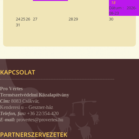
18
Dátum :
2026-
08-23
24
25
26
27
28
29
30
31
KAPCSOLAT
Pro Vértes
Természetvédelmi Közalapítvány
Cím:
8083 Csákvár,
Kenderesi u – Geszner-ház
Telefon, fax:
+36 22/354-420
E-mail:
provertes@provertes.hu
PARTNERSZERVEZETEK