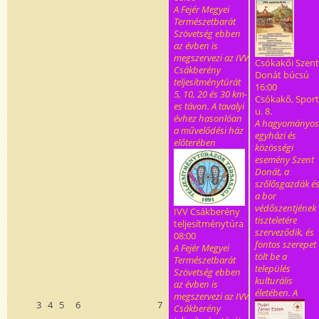
A Fejér Megyei
Természetbarát
Szövetség ebben
az évben is
megszervezi az IVV
Csókakői Szent
Csákberény
Donát búcsú
teljesítménytúrát
16:00
5, 10, 20 és 30 km-
Csókakő, Sport
es távon. A tavalyi
u. 8.
évhez hasonlóan
A hagyományos
a művelődési ház
egyházi és
előterében
közösségi
esemény Szent
Donát, a
szőlősgazdák é
a bor
védőszentjének
IVV Csákberény
tiszteletére
teljesítménytúra
szerveződik, és
08:00
fontos szerepet
A Fejér Megyei
tölt be a
Természetbarát
település
Szövetség ebben
kulturális
az évben is
életében. A
megszervezi az IVV
3
4
5
6
7
Csákberény