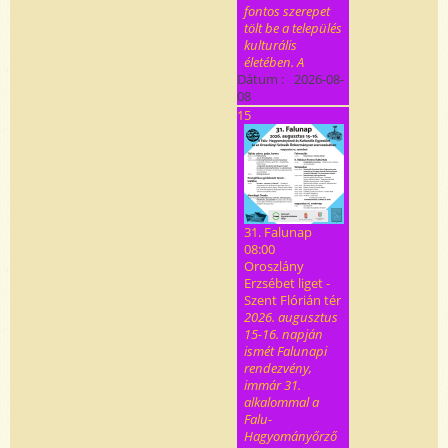
fontos szerepet
tölt be a település
kulturális
életében. A
Dátum :
2026-08-
08
15
31. Falunap
08:00
Oroszlány
Erzsébet liget -
Szent Flórián tér
2026. augusztus
15-16. napján
ismét Falunapi
rendezvény,
immár 31.
alkalommal a
Falu-
Hagyományőrző