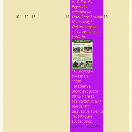
és Kulturális
Egyesület,
valamint az
10
11
12
13
14
Oroszlányi Szlovák
16
Nemzetiségi
Önkormányzat
szervezésében. A
korábbi
16. Síkvölgyi
lovasnap
11:00
Tatabánya,
Síkvölgypuszta
0912/14 hrsz
Szeretettel várunk
mindenkit
augusztus 15-én a
16. Síkvölgyi
Lovasnapon!
Dátum :
2026-08-
15