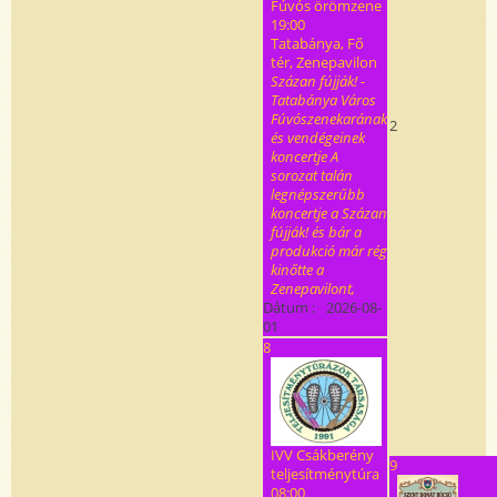
Fúvós örömzene
19:00
Tatabánya, Fő
tér, Zenepavilon
Százan fújják! -
Tatabánya Város
Fúvószenekarának
2
és vendégeinek
koncertje A
sorozat talán
legnépszerűbb
koncertje a Százan
fújják! és bár a
produkció már rég
kinőtte a
Zenepavilont,
Dátum :
2026-08-
01
8
IVV Csákberény
9
teljesítménytúra
08:00