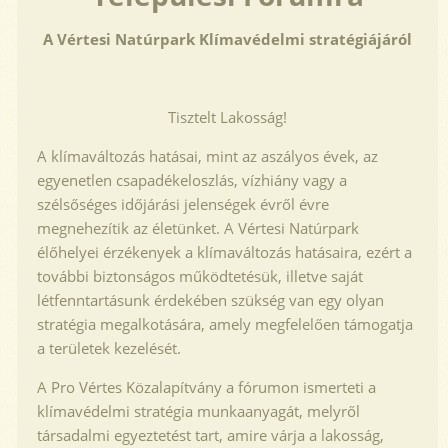
A Vértesi Natúrpark Klímavédelmi stratégiájáról
Tisztelt Lakosság!
A klímaváltozás hatásai, mint az aszályos évek, az
egyenetlen csapadékeloszlás, vízhiány vagy a
szélsőséges időjárási jelenségek évről évre
megnehezítik az életünket. A Vértesi Natúrpark
élőhelyei érzékenyek a klímaváltozás hatásaira, ezért a
további biztonságos működtetésük, illetve saját
létfenntartásunk érdekében szükség van egy olyan
stratégia megalkotására, amely megfelelően támogatja
a területek kezelését.
A Pro Vértes Közalapítvány a fórumon ismerteti a
klímavédelmi stratégia munkaanyagát, melyről
társadalmi egyeztetést tart, amire várja a lakosság,