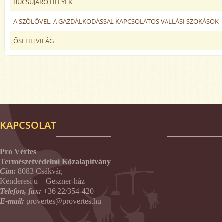
BÚCSÚJÁRÓ HELYEK
A SZŐLŐVEL, A GAZDÁLKODÁSSAL KAPCSOLATOS VALLÁSI SZOKÁSOK
ŐSI HITVILÁG
KAPCSOLAT
Pro Vértes
Természetvédelmi Közalapítvány
Cím:
8083 Csákvár,
Kenderesi u – Geszner-ház
Telefon, fax:
+36 22/354-420
E-mail:
provertes@provertes.hu