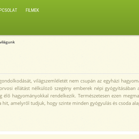
PCSOLAT
FILMEK
tvilágunk
, gondolkodását, világszemléletét nem csupán az egyházi hagyom
Az orvosi ellátást nélkülöző szegény emberek népi gyógyításában
g élő hagyományokkal rendelkezik. Természetesen ezen megmagy
a hit, amelyről tudjuk, hogy szinte minden gyógyulás és csoda ala