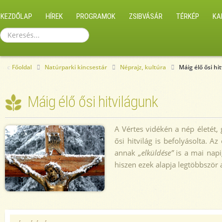
KEZDŐLAP
HÍREK
PROGRAMOK
ZSIBVÁSÁR
TÉRKÉP
KA
Keresés...
Főoldal
Natúrparki kincsestár
Néprajz, kultúra
Máig élő ősi hi
Máig élő ősi hitvilágunk
A Vértes vidékén a nép életét
ősi hitvilág is befolyásolta. 
annak
„elküldése”
is a mai napi
hiszen ezek alapja legtöbbször 