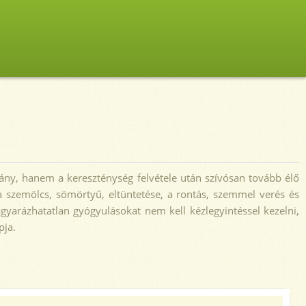
ány, hanem a kereszténység felvétele után szívósan tovább élő
 a szemölcs, sömörtyű, eltüntetése, a rontás, szemmel verés és
arázhatatlan gyógyulásokat nem kell kézlegyintéssel kezelni,
pja.